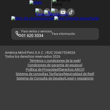
Consulta de reclamos
Consulta de IMEI
Adquirientes iPhone 6, 6S y SE
Hablando Claro
Mensaje de Seguridad
Samsung S25 Ultra
Consideraciones
Términos y Condiciones de Tienda Claro
Libro de Reclamaciones
Legales de marketplace
Para ventas y servicios
Para información
01 620 3334
América Móvil Perú S.A.C. | RUC 20467534026
Todos los derechos reservados 2026
|
Términos y condiciones de la web
|
Condiciones de garantía de equipos
|
|
Política de Privacidad
Derechos ARCO
|
|
Sistema de consultas Tarifarias
Neutralidad de Red
|
Sistema de Consulta de Deudas
Legal y regulatorio