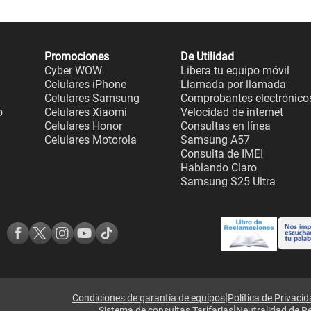
Promociones
De Utilidad
Cyber WOW
Libera tu equipo móvil
Celulares iPhone
Llamada por llamada
Celulares Samsung
Comprobantes electrónico
o
Celulares Xiaomi
Velocidad de internet
Celulares Honor
Consultas en línea
Celulares Motorola
Samsung A57
Consulta de IMEI
Hablando Claro
Samsung S25 Ultra
|
Condiciones de garantía de equipos
Política de Privaci
|
Sistema de consultas Tarifarias
Neutralidad de R