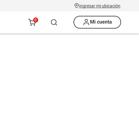
Ingresar mi ubicación
0
Mi cuenta