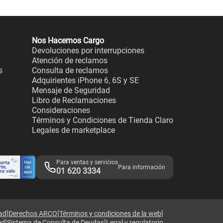
Nos Hacemos Cargo
Devoluciones por interrupciones
Atención de reclamos
s
Consulta de reclamos
Adquirientes iPhone 6, 6S y SE
Mensaje de Seguridad
Libro de Reclamaciones
Consideraciones
Términos y Condiciones de Tienda Claro
Legales de marketplace
Para ventas y servicios
Para información
01 620 3334
|
|
|
dad
Derechos ARCO
Términos y condiciones de la web
|
|
ed
Sistema de Consulta de Deudas
Legal y regulatorio