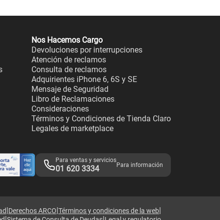
Nos Hacemos Cargo
Devoluciones por interrupciones
Atención de reclamos
s
Consulta de reclamos
Adquirientes iPhone 6, 6S y SE
Mensaje de Seguridad
Libro de Reclamaciones
Consideraciones
Términos y Condiciones de Tienda Claro
Legales de marketplace
Para ventas y servicios
Para información
01 620 3334
|
|
|
dad
Derechos ARCO
Términos y condiciones de la web
|
|
ed
Sistema de Consulta de Deudas
Legal y regulatorio