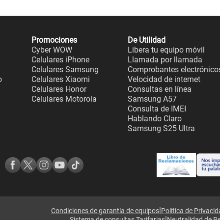
Promociones
De Utilidad
Cyber WOW
Libera tu equipo móvil
Celulares iPhone
Llamada por llamada
Celulares Samsung
Comprobantes electrónico
o
Celulares Xiaomi
Velocidad de internet
Celulares Honor
Consultas en línea
Celulares Motorola
Samsung A57
Consulta de IMEI
Hablando Claro
Samsung S25 Ultra
|
Condiciones de garantía de equipos
Política de Privaci
|
Sistema de consultas Tarifarias
Neutralidad de R