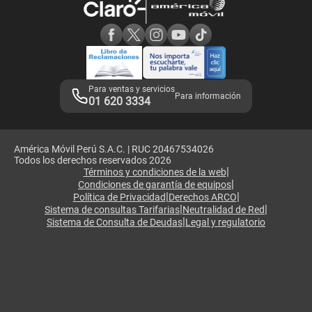
Consulta de reclamos
Consulta de IMEI
Adquirientes iPhone 6, 6S y SE
Hablando Claro
Mensaje de Seguridad
Samsung S25 Ultra
Consideraciones
Términos y Condiciones de Tienda Claro
Libro de Reclamaciones
Legales de marketplace
Para ventas y servicios
Para información
01 620 3334
América Móvil Perú S.A.C. | RUC 20467534026
Todos los derechos reservados 2026
|
Términos y condiciones de la web
|
Condiciones de garantía de equipos
|
|
Política de Privacidad
Derechos ARCO
|
|
Sistema de consultas Tarifarias
Neutralidad de Red
|
Sistema de Consulta de Deudas
Legal y regulatorio