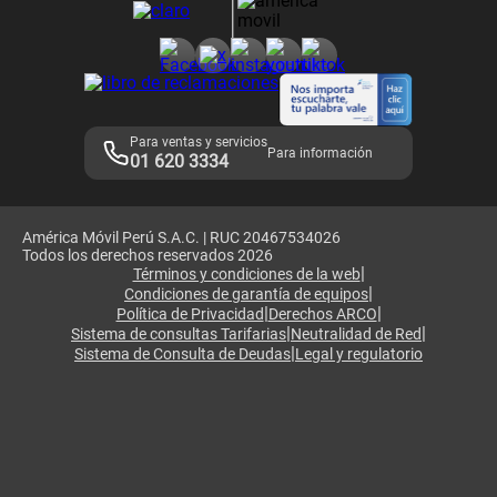
Consulta de reclamos
Consulta de IMEI
Adquirientes iPhone 6, 6S y SE
Hablando Claro
Mensaje de Seguridad
Samsung S25 Ultra
Consideraciones
Términos y Condiciones de Tienda Claro
Libro de Reclamaciones
Legales de marketplace
Para ventas y servicios
Para información
01 620 3334
América Móvil Perú S.A.C. | RUC 20467534026
Todos los derechos reservados 2026
|
Términos y condiciones de la web
|
Condiciones de garantía de equipos
|
|
Política de Privacidad
Derechos ARCO
|
|
Sistema de consultas Tarifarias
Neutralidad de Red
|
Sistema de Consulta de Deudas
Legal y regulatorio