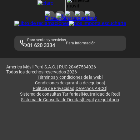
Consulta de reclamos
Consulta de IMEI
Adquirientes iPhone 6, 6S y SE
Hablando Claro
Mensaje de Seguridad
Samsung S25 Ultra
Consideraciones
Términos y Condiciones de Tienda Claro
Libro de Reclamaciones
Legales de marketplace
Para ventas y servicios
Para información
01 620 3334
América Móvil Perú S.A.C. | RUC 20467534026
Todos los derechos reservados 2026
|
Términos y condiciones de la web
|
Condiciones de garantía de equipos
|
|
Política de Privacidad
Derechos ARCO
|
|
Sistema de consultas Tarifarias
Neutralidad de Red
|
Sistema de Consulta de Deudas
Legal y regulatorio