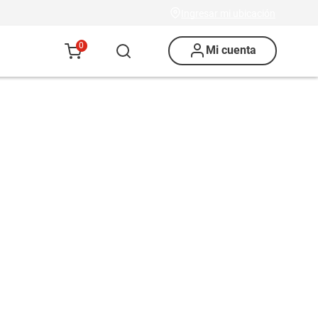
Ingresar mi ubicación
0
Mi cuenta