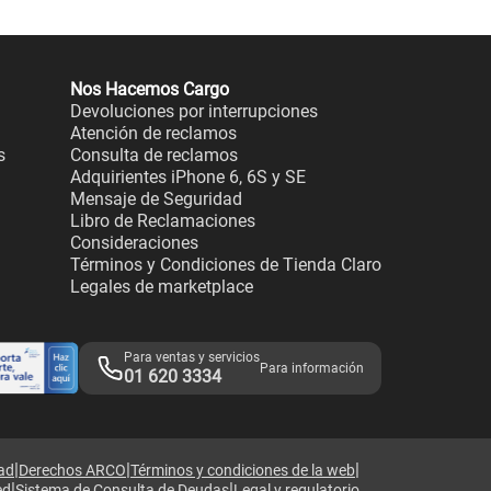
Nos Hacemos Cargo
Devoluciones por interrupciones
Atención de reclamos
s
Consulta de reclamos
Adquirientes iPhone 6, 6S y SE
Mensaje de Seguridad
Libro de Reclamaciones
Consideraciones
Términos y Condiciones de Tienda Claro
Legales de marketplace
Para ventas y servicios
Para información
01 620 3334
|
|
|
dad
Derechos ARCO
Términos y condiciones de la web
|
|
ed
Sistema de Consulta de Deudas
Legal y regulatorio