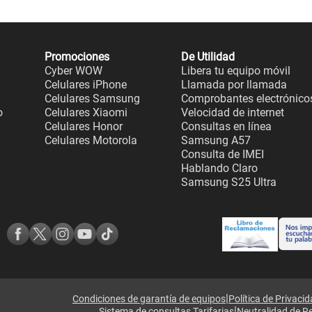
Promociones
De Utilidad
Cyber WOW
Libera tu equipo móvil
Celulares iPhone
Llamada por llamada
Celulares Samsung
Comprobantes electrónico
o
Celulares Xiaomi
Velocidad de internet
Celulares Honor
Consultas en línea
Celulares Motorola
Samsung A57
Consulta de IMEI
Hablando Claro
Samsung S25 Ultra
|
Condiciones de garantía de equipos
Política de Privaci
|
Sistema de consultas Tarifarias
Neutralidad de R