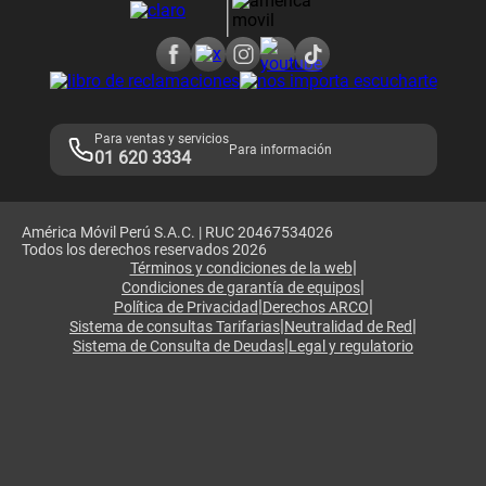
Consulta de reclamos
Consulta de IMEI
Adquirientes iPhone 6, 6S y SE
Hablando Claro
Mensaje de Seguridad
Samsung S25 Ultra
Consideraciones
Términos y Condiciones de Tienda Claro
Libro de Reclamaciones
Legales de marketplace
Para ventas y servicios
Para información
01 620 3334
América Móvil Perú S.A.C. | RUC 20467534026
Todos los derechos reservados 2026
|
Términos y condiciones de la web
|
Condiciones de garantía de equipos
|
|
Política de Privacidad
Derechos ARCO
|
|
Sistema de consultas Tarifarias
Neutralidad de Red
|
Sistema de Consulta de Deudas
Legal y regulatorio