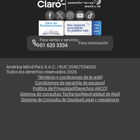
Consulta de reclamos
Consulta de IMEI
Adquirientes iPhone 6, 6S y SE
Hablando Claro
Mensaje de Seguridad
Samsung S25 Ultra
Consideraciones
Términos y Condiciones de Tienda Claro
Libro de Reclamaciones
Legales de marketplace
Para ventas y servicios
Para información
01 620 3334
América Móvil Perú S.A.C. | RUC 20467534026
Todos los derechos reservados 2026
|
Términos y condiciones de la web
|
Condiciones de garantía de equipos
|
|
Política de Privacidad
Derechos ARCO
|
|
Sistema de consultas Tarifarias
Neutralidad de Red
|
Sistema de Consulta de Deudas
Legal y regulatorio