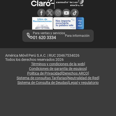
Consulta de reclamos
Consulta de IMEI
Adquirientes iPhone 6, 6S y SE
Hablando Claro
Mensaje de Seguridad
Samsung S25 Ultra
Consideraciones
Términos y Condiciones de Tienda Claro
Libro de Reclamaciones
Legales de marketplace
Para ventas y servicios
Para información
01 620 3334
América Móvil Perú S.A.C. | RUC 20467534026
Todos los derechos reservados 2026
|
Términos y condiciones de la web
|
Condiciones de garantía de equipos
|
|
Política de Privacidad
Derechos ARCO
|
|
Sistema de consultas Tarifarias
Neutralidad de Red
|
Sistema de Consulta de Deudas
Legal y regulatorio