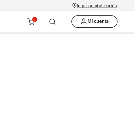
Ingresar mi ubicación
0
Mi cuenta