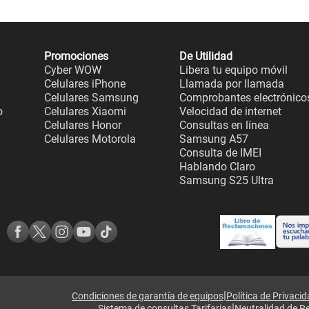
Promociones
De Utilidad
Cyber WOW
Libera tu equipo móvil
Celulares iPhone
Llamada por llamada
Celulares Samsung
Comprobantes electrónico
o
Celulares Xiaomi
Velocidad de internet
Celulares Honor
Consultas en línea
Celulares Motorola
Samsung A57
Consulta de IMEI
Hablando Claro
Samsung S25 Ultra
|
Condiciones de garantía de equipos
Política de Privaci
|
Sistema de consultas Tarifarias
Neutralidad de R