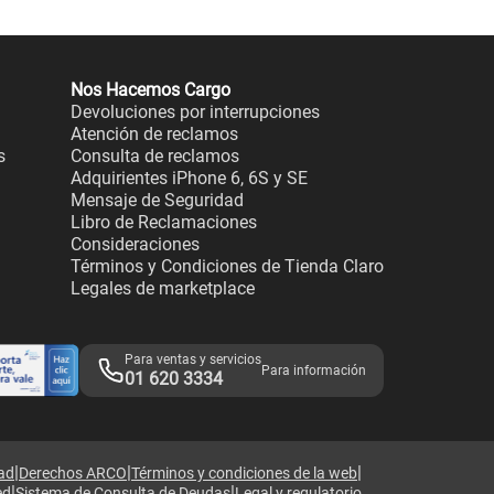
Nos Hacemos Cargo
Devoluciones por interrupciones
Atención de reclamos
s
Consulta de reclamos
Adquirientes iPhone 6, 6S y SE
Mensaje de Seguridad
Libro de Reclamaciones
Consideraciones
Términos y Condiciones de Tienda Claro
Legales de marketplace
Para ventas y servicios
Para información
01 620 3334
|
|
|
dad
Derechos ARCO
Términos y condiciones de la web
|
|
ed
Sistema de Consulta de Deudas
Legal y regulatorio