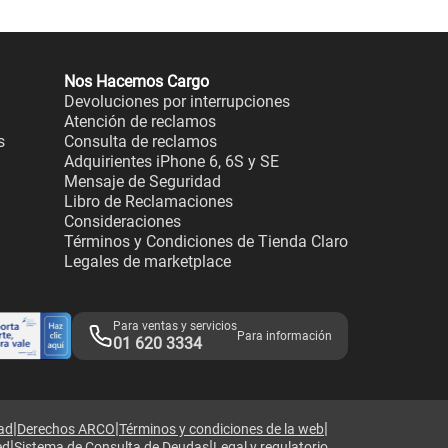
Nos Hacemos Cargo
Devoluciones por interrupciones
Atención de reclamos
s
Consulta de reclamos
Adquirientes iPhone 6, 6S y SE
Mensaje de Seguridad
Libro de Reclamaciones
Consideraciones
Términos y Condiciones de Tienda Claro
Legales de marketplace
Para ventas y servicios
Para información
01 620 3334
|
|
|
dad
Derechos ARCO
Términos y condiciones de la web
|
|
ed
Sistema de Consulta de Deudas
Legal y regulatorio