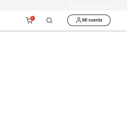
Ingresar mi ubicación
0
Mi cuenta