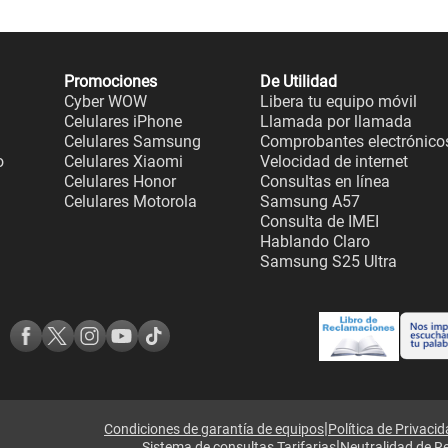
Promociones
De Utilidad
Cyber WOW
Libera tu equipo móvil
Celulares iPhone
Llamada por llamada
Celulares Samsung
Comprobantes electrónico
o
Celulares Xiaomi
Velocidad de internet
Celulares Honor
Consultas en línea
Celulares Motorola
Samsung A57
Consulta de IMEI
Hablando Claro
Samsung S25 Ultra
|
Condiciones de garantía de equipos
Política de Privaci
|
Sistema de consultas Tarifarias
Neutralidad de R