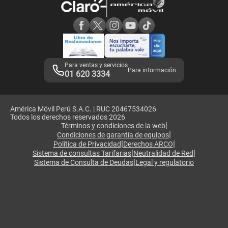
Consulta de reclamos
Consulta de IMEI
Adquirientes iPhone 6, 6S y SE
Hablando Claro
Mensaje de Seguridad
Samsung S25 Ultra
Consideraciones
Términos y Condiciones de Tienda Claro
Libro de Reclamaciones
Legales de marketplace
Para ventas y servicios
Para información
01 620 3334
América Móvil Perú S.A.C. | RUC 20467534026
Todos los derechos reservados 2026
|
Términos y condiciones de la web
|
Condiciones de garantía de equipos
|
|
Política de Privacidad
Derechos ARCO
|
|
Sistema de consultas Tarifarias
Neutralidad de Red
|
Sistema de Consulta de Deudas
Legal y regulatorio