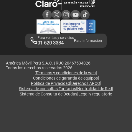
Consulta de reclamos
Consulta de IMEI
Adquirientes iPhone 6, 6S y SE
Hablando Claro
Mensaje de Seguridad
Samsung S25 Ultra
Consideraciones
Términos y Condiciones de Tienda Claro
Libro de Reclamaciones
Legales de marketplace
Para ventas y servicios
Para información
01 620 3334
América Móvil Perú S.A.C. | RUC 20467534026
Todos los derechos reservados 2026
|
Términos y condiciones de la web
|
Condiciones de garantía de equipos
|
|
Política de Privacidad
Derechos ARCO
|
|
Sistema de consultas Tarifarias
Neutralidad de Red
|
Sistema de Consulta de Deudas
Legal y regulatorio