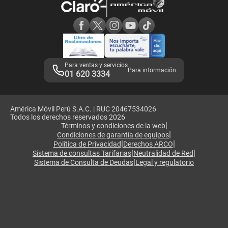
Consulta de reclamos
Consulta de IMEI
Adquirientes iPhone 6, 6S y SE
Hablando Claro
Mensaje de Seguridad
Samsung S25 Ultra
Consideraciones
Términos y Condiciones de Tienda Claro
Libro de Reclamaciones
Legales de marketplace
Para ventas y servicios
Para información
01 620 3334
América Móvil Perú S.A.C. | RUC 20467534026
Todos los derechos reservados 2026
|
Términos y condiciones de la web
|
Condiciones de garantía de equipos
|
|
Política de Privacidad
Derechos ARCO
|
|
Sistema de consultas Tarifarias
Neutralidad de Red
|
Sistema de Consulta de Deudas
Legal y regulatorio