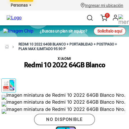
Personas
Ingresar mi ubicación
0