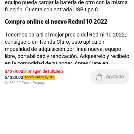
América Móvil Perú S.A.C. | RUC 20467534026
Todos los derechos reservados 2026
|
Términos y condiciones de la web
|
Condiciones de garantía de equipos
|
|
Política de Privacidad
Derechos ARCO
|
|
Sistema de consultas Tarifarias
Neutralidad de Red
|
Sistema de Consulta de Deudas
Legal y regulatorio