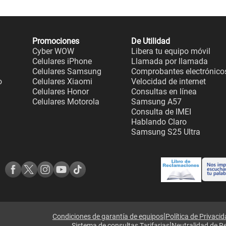
Promociones
De Utilidad
Cyber WOW
Libera tu equipo móvil
Celulares iPhone
Llamada por llamada
Celulares Samsung
Comprobantes electrónico
o
Celulares Xiaomi
Velocidad de internet
Celulares Honor
Consultas en línea
Celulares Motorola
Samsung A57
Consulta de IMEI
Hablando Claro
Samsung S25 Ultra
|
Condiciones de garantía de equipos
Política de Privaci
|
Sistema de consultas Tarifarias
Neutralidad de R