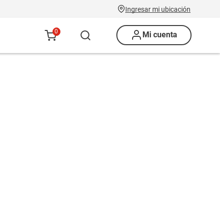
Ingresar mi ubicación
0
Mi cuenta