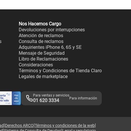
Nos Hacemos Cargo
Devoluciones por interrupciones
Atención de reclamos
s
Consulta de reclamos
Adquirientes iPhone 6, 6S y SE
Mensaje de Seguridad
Libro de Reclamaciones
Consideraciones
Términos y Condiciones de Tienda Claro
Legales de marketplace
Para ventas y servicios
Para información
01 620 3334
|
|
|
dad
Derechos ARCO
Términos y condiciones de la web
|
|
ed
Sistema de Consulta de Deudas
Legal y regulatorio