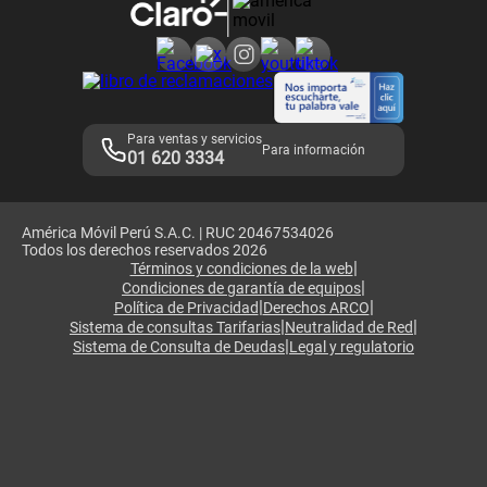
Consulta de reclamos
Consulta de IMEI
Adquirientes iPhone 6, 6S y SE
Hablando Claro
Mensaje de Seguridad
Samsung S25 Ultra
Consideraciones
Términos y Condiciones de Tienda Claro
Libro de Reclamaciones
Legales de marketplace
Para ventas y servicios
Para información
01 620 3334
América Móvil Perú S.A.C. | RUC 20467534026
Todos los derechos reservados 2026
|
Términos y condiciones de la web
|
Condiciones de garantía de equipos
|
|
Política de Privacidad
Derechos ARCO
|
|
Sistema de consultas Tarifarias
Neutralidad de Red
|
Sistema de Consulta de Deudas
Legal y regulatorio