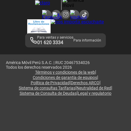
Consulta de reclamos
Consulta de IMEI
Adquirientes iPhone 6, 6S y SE
Hablando Claro
Mensaje de Seguridad
Samsung S25 Ultra
Consideraciones
Términos y Condiciones de Tienda Claro
Libro de Reclamaciones
Legales de marketplace
Para ventas y servicios
Para información
01 620 3334
América Móvil Perú S.A.C. | RUC 20467534026
Todos los derechos reservados 2026
|
Términos y condiciones de la web
|
Condiciones de garantía de equipos
|
|
Política de Privacidad
Derechos ARCO
|
|
Sistema de consultas Tarifarias
Neutralidad de Red
|
Sistema de Consulta de Deudas
Legal y regulatorio