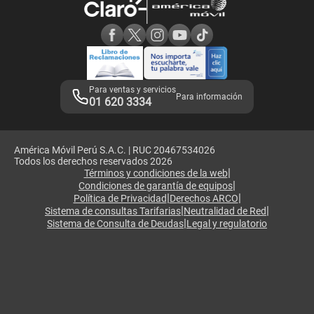
Consulta de reclamos
Consulta de IMEI
Adquirientes iPhone 6, 6S y SE
Hablando Claro
Mensaje de Seguridad
Samsung S25 Ultra
Consideraciones
Términos y Condiciones de Tienda Claro
Libro de Reclamaciones
Legales de marketplace
Para ventas y servicios
Para información
01 620 3334
América Móvil Perú S.A.C. | RUC 20467534026
Todos los derechos reservados 2026
|
Términos y condiciones de la web
|
Condiciones de garantía de equipos
|
|
Política de Privacidad
Derechos ARCO
|
|
Sistema de consultas Tarifarias
Neutralidad de Red
|
Sistema de Consulta de Deudas
Legal y regulatorio