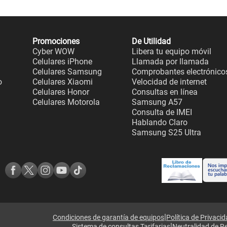
Promociones
De Utilidad
Cyber WOW
Libera tu equipo móvil
Celulares iPhone
Llamada por llamada
Celulares Samsung
Comprobantes electrónico
o
Celulares Xiaomi
Velocidad de internet
Celulares Honor
Consultas en línea
Celulares Motorola
Samsung A57
Consulta de IMEI
Hablando Claro
Samsung S25 Ultra
|
Condiciones de garantía de equipos
Política de Privaci
|
Sistema de consultas Tarifarias
Neutralidad de R