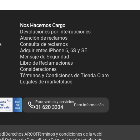
Nos Hacemos Cargo
Devoluciones por interrupciones
Atención de reclamos
s
Consulta de reclamos
Adquirientes iPhone 6, 6S y SE
Mensaje de Seguridad
Libro de Reclamaciones
Consideraciones
Términos y Condiciones de Tienda Claro
Legales de marketplace
Para ventas y servicios
Para información
01 620 3334
|
|
|
dad
Derechos ARCO
Términos y condiciones de la web
|
|
ed
Sistema de Consulta de Deudas
Legal y regulatorio