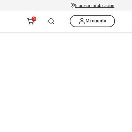
Ingresar mi ubicación
0
Mi cuenta