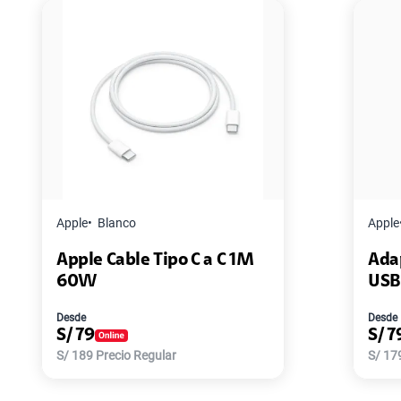
Apple
Blanco
Adaptador de corriente
USB - C DE 20W
Desde
S/
79
S/
179
Precio Regular