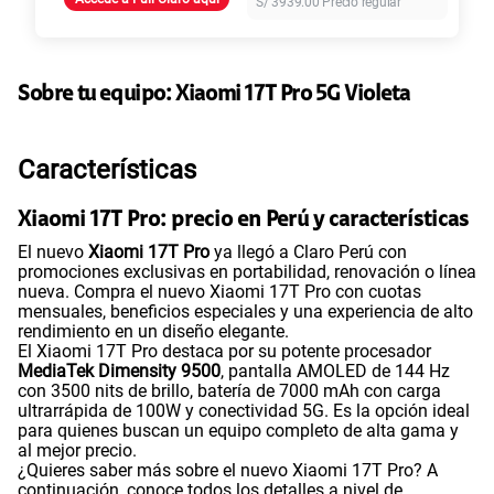
S/
3939.00
Precio regular
45GB
en alta velocidad
S/
49.90
Paga solo
Sobre tu equipo:
Xiaomi
17T Pro 5G Violeta
30GB
en alta velocidad
S/
39.90
Paga solo
Características
60GB
en alta velocidad
S/
56.90
Xiaomi 17T Pro: precio en Perú y características
Paga solo
El nuevo
Xiaomi 17T Pro
ya llegó a Claro Perú con
promociones exclusivas en portabilidad, renovación o línea
75 GB
en alta velocidad
nueva. Compra el nuevo Xiaomi 17T Pro con cuotas
S/
60.90
mensuales, beneficios especiales y una experiencia de alto
Paga solo
rendimiento en un diseño elegante.
El Xiaomi 17T Pro destaca por su potente procesador
MediaTek Dimensity 9500
, pantalla AMOLED de 144 Hz
Ver menos planes
con 3500 nits de brillo, batería de 7000 mAh con carga
ultrarrápida de 100W y conectividad 5G. Es la opción ideal
para quienes buscan un equipo completo de alta gama y
al mejor precio.
¿Quieres saber más sobre el nuevo Xiaomi 17T Pro? A
continuación, conoce todos los detalles a nivel de