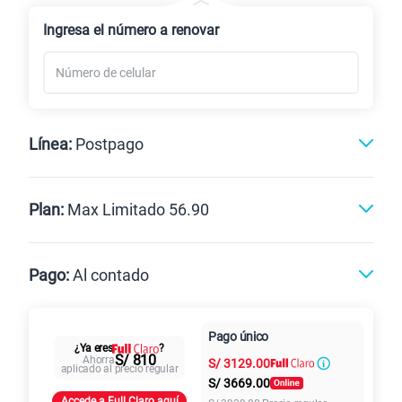
Renovación
Celular liberado
Ingresa el número a renovar
Línea:
Postpago
Postpago
Prepago
Plan:
Max Limitado 56.90
Max
Max Ilimitado
Pago:
Al contado
Paga en
Pago único
25GB
en alta velocidad
Al contado
Cuotas Claro
cuotas sin
¿Ya eres
?
S/
29.90
S/ 810
Ahorra
S/
3129.00
Paga solo
intereses
aplicado al precio regular
S/
3669.00
Accede a Full Claro aquí