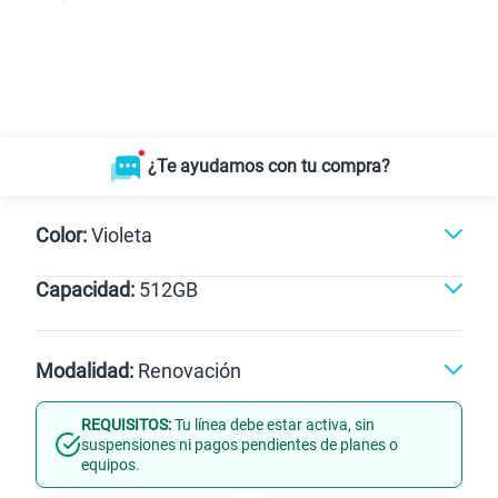
¿Te ayudamos con tu compra?
Color:
Violeta
Capacidad:
512GB
Violeta
512GB
Modalidad:
Renovación
REQUISITOS:
Tu línea debe estar activa, sin
Línea Nueva
Portabilidad
suspensiones ni pagos pendientes de planes o
equipos.