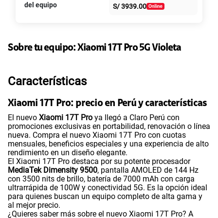
S/
39.95
S/
79.90
del equipo
S/
3939.00
intereses
50% dto. x 6 meses
Paga solo
Sobre tu equipo:
Xiaomi
17T Pro 5G Violeta
135GB
en alta velocidad
S/
47.95
S/
95.90
Características
50% dto. x 12 meses
Paga solo
Xiaomi 17T Pro: precio en Perú y características
El nuevo
Xiaomi 17T Pro
ya llegó a Claro Perú con
160GB
en alta velocidad
promociones exclusivas en portabilidad, renovación o línea
S/
54.95
nueva. Compra el nuevo Xiaomi 17T Pro con cuotas
S/
109.90
mensuales, beneficios especiales y una experiencia de alto
rendimiento en un diseño elegante.
50% dto. x 12 meses
El Xiaomi 17T Pro destaca por su potente procesador
Paga solo
MediaTek Dimensity 9500
, pantalla AMOLED de 144 Hz
con 3500 nits de brillo, batería de 7000 mAh con carga
ultrarrápida de 100W y conectividad 5G. Es la opción ideal
110GB
en alta velocidad
para quienes buscan un equipo completo de alta gama y
S/
69.90
al mejor precio.
¿Quieres saber más sobre el nuevo Xiaomi 17T Pro? A