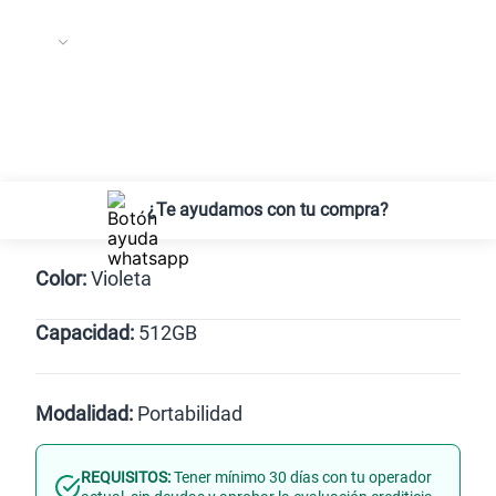
¿Te ayudamos con tu compra?
Color:
Violeta
Capacidad:
512GB
Violeta
512GB
Modalidad:
Portabilidad
REQUISITOS:
Tener mínimo 30 días con tu operador
Línea Nueva
Portabilidad