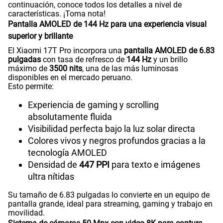
continuación, conoce todos los detalles a nivel de
Paga solo
características. ¡Toma nota!
Pantalla AMOLED de 144 Hz para una experiencia visual
superior y brillante
175GB
en alta velocidad
S/
79.95
El Xiaomi 17T Pro incorpora una
pantalla AMOLED de 6.83
S/
159.90
pulgadas
con tasa de refresco de
144 Hz
y un brillo
máximo de
3500 nits
, una de las más luminosas
50% dto. x 12 meses
disponibles en el mercado peruano.
Paga solo
Esto permite:
Experiencia de gaming y scrolling
185GB
en alta velocidad
absolutamente fluida
S/
94.95
S/
189.90
Visibilidad perfecta bajo la luz solar directa
50% dto. x 12 meses
Colores vivos y negros profundos gracias a la
Paga solo
tecnología AMOLED
Densidad de
447 PPI
para texto e imágenes
ultra nítidas
200GB
en alta velocidad
S/
144.95
S/
289.90
Su tamaño de 6.83 pulgadas lo convierte en un equipo de
pantalla grande, ideal para streaming, gaming y trabajo en
50% dto. x 12 meses
movilidad.
Paga solo