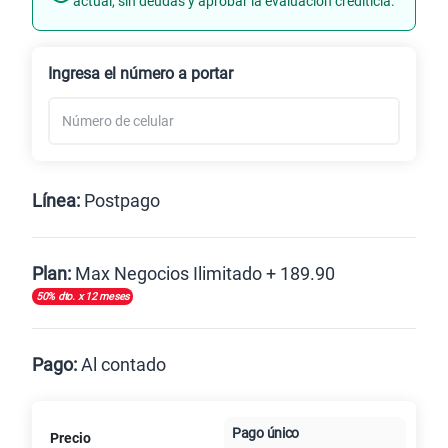
actual, sin deudas y aprobar la evaluación crediticia.
Renovación
Ingresa el número a portar
Línea:
Postpago
Postpago
Plan:
Max Negocios Ilimitado + 189.90
50% dto. x 12 meses
Max
Max Ilimitado
Pago:
Al contado
Paga en
125GB
en alta velocidad
Pago único
Precio
Al contado
Cuotas Claro
cuotas sin