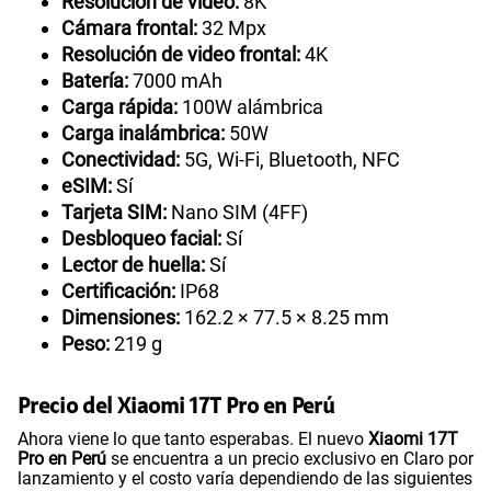
Resolución de video:
8K
Cámara frontal:
32 Mpx
Resolución de video frontal:
4K
Batería:
7000 mAh
Carga rápida:
100W alámbrica
Carga inalámbrica:
50W
Conectividad:
5G, Wi-Fi, Bluetooth, NFC
eSIM:
Sí
Tarjeta SIM:
Nano SIM (4FF)
Desbloqueo facial:
Sí
Lector de huella:
Sí
Certificación:
IP68
Dimensiones:
162.2 × 77.5 × 8.25 mm
Peso:
219 g
Precio del Xiaomi 17T Pro en Perú
Ahora viene lo que tanto esperabas. El nuevo
Xiaomi 17T
Pro en Perú
se encuentra a un precio exclusivo en Claro por
lanzamiento y el costo varía dependiendo de las siguientes