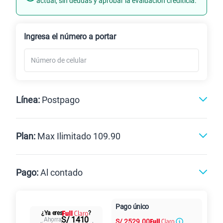
actual, sin deudas y aprobar la evaluación crediticia.
Renovación
Celular liberado
Ingresa el número a portar
Línea:
Postpago
Postpago
Prepago
Plan:
Max Ilimitado 109.90
Max
Max Ilimitado
Pago:
Al contado
Paga en
125GB
en alta velocidad
Pago único
Al contado
Cuotas Claro
cuotas sin
¿Ya eres
?
S/
79.90
Paga solo
S/ 1410
Ahorra
S/
2529.00
intereses