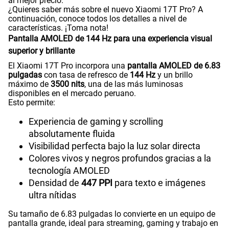
al mejor precio.
200GB
en alta velocidad
¿Quieres saber más sobre el nuevo Xiaomi 17T Pro? A
S/
289.90
Paga solo
continuación, conoce todos los detalles a nivel de
características. ¡Toma nota!
Pantalla AMOLED de 144 Hz para una experiencia visual
Ver menos planes
superior y brillante
El Xiaomi 17T Pro incorpora una
pantalla AMOLED de 6.83
pulgadas
con tasa de refresco de
144 Hz
y un brillo
máximo de
3500 nits
, una de las más luminosas
disponibles en el mercado peruano.
Esto permite:
Experiencia de gaming y scrolling
absolutamente fluida
Visibilidad perfecta bajo la luz solar directa
Colores vivos y negros profundos gracias a la
tecnología AMOLED
Densidad de
447 PPI
para texto e imágenes
ultra nítidas
Su tamaño de 6.83 pulgadas lo convierte en un equipo de
pantalla grande, ideal para streaming, gaming y trabajo en