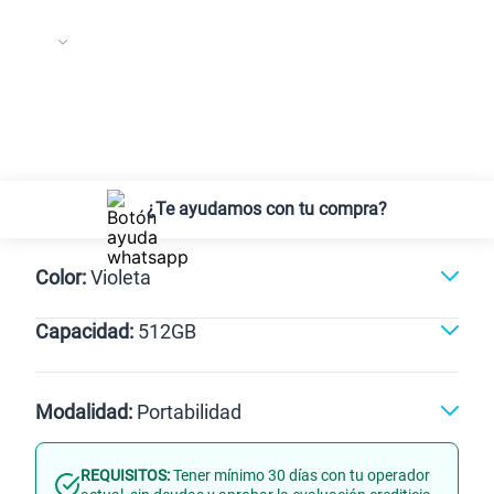
¿Te ayudamos con tu compra?
Color:
Violeta
Capacidad:
512GB
Violeta
512GB
Modalidad:
Portabilidad
REQUISITOS:
Tener mínimo 30 días con tu operador
Línea Nueva
Portabilidad