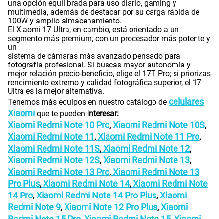
una opción equilibrada para uso diario, gaming y
multimedia, además de destacar por su carga rápida de
100W y amplio almacenamiento.
El Xiaomi 17 Ultra, en cambio, está orientado a un
segmento más premium, con un procesador más potente y
un
sistema de cámaras más avanzado pensado para
fotografía profesional. Si buscas mayor autonomía y
mejor relación precio-beneficio, elige el 17T Pro; si priorizas
rendimiento extremo y calidad fotográfica superior, el 17
Ultra es la mejor alternativa.
celulares
Tenemos más equipos en nuestro catálogo de
Xiaomi
que te pueden
interesar:
Xiaomi Redmi Note 10 Pro
Xiaomi Redmi Note 10S
,
,
Xiaomi Redmi Note 11
Xiaomi Redmi Note 11 Pro
,
,
Xiaomi Redmi Note 11S
Xiaomi Redmi Note 12
,
,
Xiaomi Redmi Note 12S
Xiaomi Redmi Note 13
,
,
Xiaomi Redmi Note 13 Pro
Xiaomi Redmi Note 13
,
Pro Plus
Xiaomi Redmi Note 14
Xiaomi Redmi Note
,
,
14 Pro
Xiaomi Redmi Note 14 Pro Plus
Xiaomi
,
,
Redmi Note 9
Xiaomi Note 12 Pro Plus
Xiaomi
,
,
Redmi Note 15 Pro
Xiaomi Redmi Note 15
Xiaomi