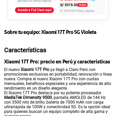
aplicado al precio regular
S/
3319.00
Accede a Full Claro aquí
S/
3939.00
Precio regular
155 GB
en alta velocidad
S/
95.90
Paga solo
Sobre tu equipo:
Xiaomi
17T Pro 5G Violeta
110GB
en alta velocidad
S/
69.90
Paga solo
Características
160GB
en alta velocidad
S/
109.90
Paga solo
Xiaomi 17T Pro: precio en Perú y características
El nuevo
Xiaomi 17T Pro
ya llegó a Claro Perú con
promociones exclusivas en portabilidad, renovación o línea
175GB
en alta velocidad
nueva. Compra el nuevo Xiaomi 17T Pro con cuotas
S/
159.90
Paga solo
mensuales, beneficios especiales y una experiencia de alto
rendimiento en un diseño elegante.
El Xiaomi 17T Pro destaca por su potente procesador
185GB
en alta velocidad
MediaTek Dimensity 9500
, pantalla AMOLED de 144 Hz
S/
189.90
con 3500 nits de brillo, batería de 7000 mAh con carga
Paga solo
ultrarrápida de 100W y conectividad 5G. Es la opción ideal
para quienes buscan un equipo completo de alta gama y