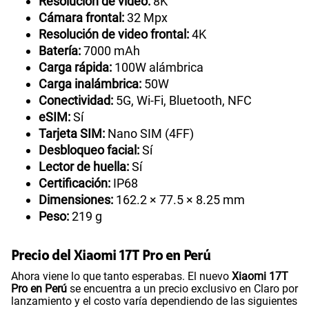
Resolución de video:
8K
Cámara frontal:
32 Mpx
Resolución de video frontal:
4K
Batería:
7000 mAh
Carga rápida:
100W alámbrica
Carga inalámbrica:
50W
Conectividad:
5G, Wi-Fi, Bluetooth, NFC
eSIM:
Sí
Tarjeta SIM:
Nano SIM (4FF)
Desbloqueo facial:
Sí
Lector de huella:
Sí
Certificación:
IP68
Dimensiones:
162.2 × 77.5 × 8.25 mm
Peso:
219 g
Precio del Xiaomi 17T Pro en Perú
Ahora viene lo que tanto esperabas. El nuevo
Xiaomi 17T
Pro en Perú
se encuentra a un precio exclusivo en Claro por
lanzamiento y el costo varía dependiendo de las siguientes