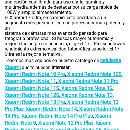
una opción equilibrada para uso diario, gaming y
multimedia, además de destacar por su carga rápida de
100W y amplio almacenamiento.
El Xiaomi 17 Ultra, en cambio, está orientado a un
segmento más premium, con un procesador más potente y
un
sistema de cámaras más avanzado pensado para
fotografía profesional. Si buscas mayor autonomía y
mejor relación precio-beneficio, elige el 17T Pro; si priorizas
rendimiento extremo y calidad fotográfica superior, el 17
Ultra es la mejor alternativa.
celulares
Tenemos más equipos en nuestro catálogo de
Xiaomi
que te pueden
interesar:
Xiaomi Redmi Note 10 Pro
Xiaomi Redmi Note 10S
,
,
Xiaomi Redmi Note 11
Xiaomi Redmi Note 11 Pro
,
,
Xiaomi Redmi Note 11S
Xiaomi Redmi Note 12
,
,
Xiaomi Redmi Note 12S
Xiaomi Redmi Note 13
,
,
Xiaomi Redmi Note 13 Pro
Xiaomi Redmi Note 13
,
Pro Plus
Xiaomi Redmi Note 14
Xiaomi Redmi Note
,
,
14 Pro
Xiaomi Redmi Note 14 Pro Plus
Xiaomi
,
,
Redmi Note 9
Xiaomi Note 12 Pro Plus
Xiaomi
,
,
Redmi Note 15 Pro
Xiaomi Redmi Note 15
Xiaomi