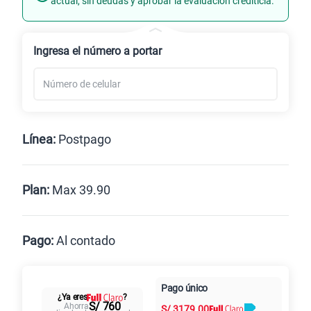
actual, sin deudas y aprobar la evaluación crediticia.
Renovación
Celular liberado
Ingresa el número a portar
Línea:
Postpago
Postpago
Prepago
Plan:
Max 39.90
Max
Max Ilimitado
Pago:
Al contado
Paga en
Pago único
25GB
en alta velocidad
Al contado
Cuotas Claro
cuotas sin
¿Ya eres
?
S/
29.90
S/ 760
Ahorra
S/
3179.00
intereses