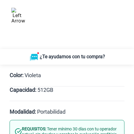
¿Te ayudamos con tu compra?
Color:
Violeta
Capacidad:
512GB
Violeta
512GB
Modalidad:
Portabilidad
REQUISITOS:
Tener mínimo 30 días con tu operador
Línea Nueva
Portabilidad