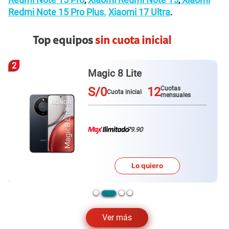
,
,
Redmi Note 15 Pro Plus.
Xiaomi 17 Ultra
.
Top equipos
sin cuota inicial
3
Galaxy A57
S/0
12
Cuotas
Cuota inicial
mensuales
79.90
Lo quiero
Ver más