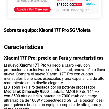
aplicado al precio regular
S/
3699.00
Accede a Full Claro aquí
S/
3939.00
Precio regular
Paga solo
45GB
en alta velocidad
Sobre tu equipo:
Xiaomi
17T Pro 5G Violeta
S/
49.90
Características
Paga solo
Xiaomi 17T Pro: precio en Perú y características
Ver más planes
El nuevo
Xiaomi 17T Pro
ya llegó a Claro Perú con
promociones exclusivas en portabilidad, renovación o línea
nueva. Compra el nuevo Xiaomi 17T Pro con cuotas
mensuales, beneficios especiales y una experiencia de alto
rendimiento en un diseño elegante.
El Xiaomi 17T Pro destaca por su potente procesador
MediaTek Dimensity 9500
, pantalla AMOLED de 144 Hz
con 3500 nits de brillo, batería de 7000 mAh con carga
ultrarrápida de 100W y conectividad 5G. Es la opción ideal
para quienes buscan un equipo completo de alta gama y