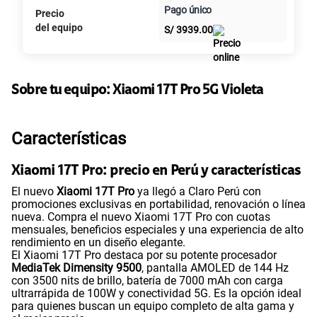
Pago único
Precio
Al contado
Cuotas Claro
cuotas sin
del equipo
S/
3939.00
intereses
Sobre tu equipo:
Xiaomi
17T Pro 5G Violeta
Características
Xiaomi 17T Pro: precio en Perú y características
El nuevo
Xiaomi 17T Pro
ya llegó a Claro Perú con
promociones exclusivas en portabilidad, renovación o línea
nueva. Compra el nuevo Xiaomi 17T Pro con cuotas
mensuales, beneficios especiales y una experiencia de alto
rendimiento en un diseño elegante.
El Xiaomi 17T Pro destaca por su potente procesador
MediaTek Dimensity 9500
, pantalla AMOLED de 144 Hz
con 3500 nits de brillo, batería de 7000 mAh con carga
ultrarrápida de 100W y conectividad 5G. Es la opción ideal
para quienes buscan un equipo completo de alta gama y