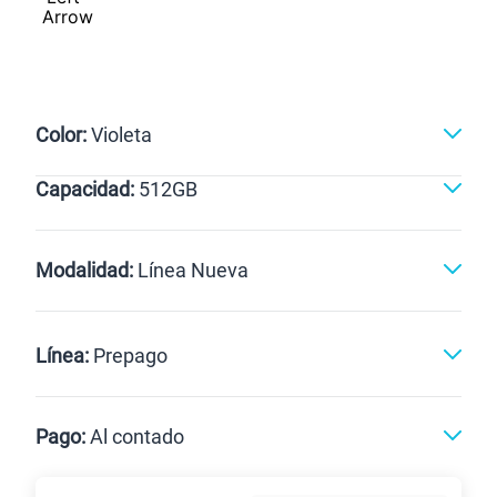
Color:
Violeta
Capacidad:
512GB
Violeta
512GB
Modalidad:
Línea Nueva
Línea Nueva
Portabilidad
Línea:
Prepago
Renovación
Celular liberado
Postpago
Prepago
Pago:
Al contado
Paga en