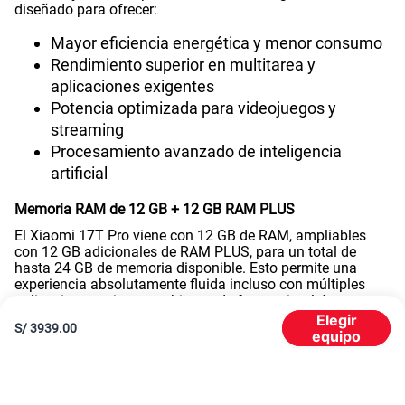
diseñado para ofrecer:
Mayor eficiencia energética y menor consumo
Rendimiento superior en multitarea y
aplicaciones exigentes
Potencia optimizada para videojuegos y
streaming
Procesamiento avanzado de inteligencia
artificial
Memoria RAM de 12 GB + 12 GB RAM PLUS
El Xiaomi 17T Pro viene con 12 GB de RAM, ampliables
con 12 GB adicionales de RAM PLUS, para un total de
hasta 24 GB de memoria disponible. Esto permite una
experiencia absolutamente fluida incluso con múltiples
aplicaciones exigentes abiertas de forma simultánea.
Elegir
Batería de 7000 mAh
S/
3939.00
equipo
El Xiaomi 17T Pro integra una enorme
batería de 7000
mAh
, optimizada gracias al procesador Dimensity 9500 y
la gestión inteligente de energía, ofreciendo una
autonomía excepcional para el uso intensivo del día a día