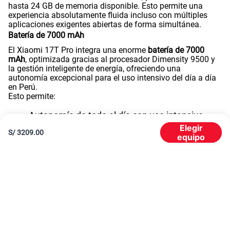
hasta 24 GB de memoria disponible. Esto permite una
experiencia absolutamente fluida incluso con múltiples
aplicaciones exigentes abiertas de forma simultánea.
Batería de 7000 mAh
El Xiaomi 17T Pro integra una enorme
batería de 7000
mAh
, optimizada gracias al procesador Dimensity 9500 y
la gestión inteligente de energía, ofreciendo una
autonomía excepcional para el uso intensivo del día a día
en Perú.
Esto permite:
Autonomía de todo el día con uso intensivo
Mayor eficiencia en consumo multimedia y
Elegir
S/
3209.00
equipo
gaming
Rendimiento estable durante largas sesiones
de uso
Carga rápida de 100W alámbrica y 50W inalámbrica
Cuando necesitas recargar, la
carga rápida de 100W
recupera la batería en minutos. Además, la
carga
inalámbrica de 50W
te permite recargar sin cables
apoyando el teléfono sobre cualquier base compatible.