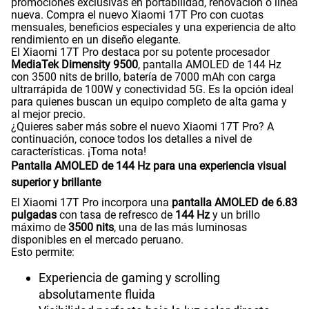
promociones exclusivas en portabilidad, renovación o línea
nueva. Compra el nuevo Xiaomi 17T Pro con cuotas
mensuales, beneficios especiales y una experiencia de alto
175GB
en alta velocidad
rendimiento en un diseño elegante.
S/
159.90
Paga solo
El Xiaomi 17T Pro destaca por su potente procesador
MediaTek Dimensity 9500
, pantalla AMOLED de 144 Hz
con 3500 nits de brillo, batería de 7000 mAh con carga
ultrarrápida de 100W y conectividad 5G. Es la opción ideal
185GB
en alta velocidad
para quienes buscan un equipo completo de alta gama y
S/
189.90
Paga solo
al mejor precio.
¿Quieres saber más sobre el nuevo Xiaomi 17T Pro? A
continuación, conoce todos los detalles a nivel de
200GB
en alta velocidad
características. ¡Toma nota!
S/
289.90
Paga solo
Pantalla AMOLED de 144 Hz para una experiencia visual
superior y brillante
Ver menos planes
El Xiaomi 17T Pro incorpora una
pantalla AMOLED de 6.83
pulgadas
con tasa de refresco de
144 Hz
y un brillo
máximo de
3500 nits
, una de las más luminosas
disponibles en el mercado peruano.
Esto permite:
Experiencia de gaming y scrolling
absolutamente fluida