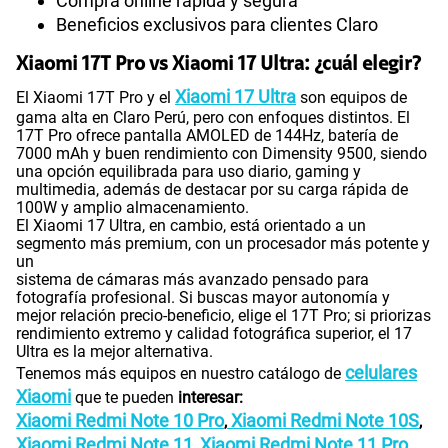
Compra online rápida y segura
Beneficios exclusivos para clientes Claro
Xiaomi 17T Pro vs Xiaomi 17 Ultra: ¿cuál elegir?
Xiaomi 17 Ultra
El Xiaomi 17T Pro y el
son equipos de
gama alta en Claro Perú, pero con enfoques distintos. El
17T Pro ofrece pantalla AMOLED de 144Hz, batería de
7000 mAh y buen rendimiento con Dimensity 9500, siendo
una opción equilibrada para uso diario, gaming y
multimedia, además de destacar por su carga rápida de
100W y amplio almacenamiento.
El Xiaomi 17 Ultra, en cambio, está orientado a un
segmento más premium, con un procesador más potente y
un
sistema de cámaras más avanzado pensado para
fotografía profesional. Si buscas mayor autonomía y
mejor relación precio-beneficio, elige el 17T Pro; si priorizas
rendimiento extremo y calidad fotográfica superior, el 17
Ultra es la mejor alternativa.
celulares
Tenemos más equipos en nuestro catálogo de
Xiaomi
que te pueden
interesar:
Xiaomi Redmi Note 10 Pro
Xiaomi Redmi Note 10S
,
,
Xiaomi Redmi Note 11
Xiaomi Redmi Note 11 Pro
,
,