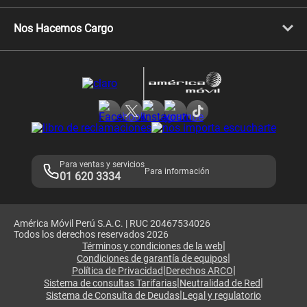
Celulares Xiaomi
Libera tu equipo móvil
Celulares Honor
Llamada por llamada
Celulares Motorola
Nos Hacemos Cargo
Comprobantes electrónicos
Velocidad de internet
Devoluciones por interrupciones
Consultas en línea
Atención de reclamos
Samsung A57
Consulta de reclamos
Consulta de IMEI
Adquirientes iPhone 6, 6S y SE
Hablando Claro
Mensaje de Seguridad
Samsung S25 Ultra
Consideraciones
Términos y Condiciones de Tienda Claro
Libro de Reclamaciones
Legales de marketplace
Para ventas y servicios
Para información
01 620 3334
América Móvil Perú S.A.C. | RUC 20467534026
Todos los derechos reservados 2026
|
Términos y condiciones de la web
|
Condiciones de garantía de equipos
|
|
Política de Privacidad
Derechos ARCO
|
|
Sistema de consultas Tarifarias
Neutralidad de Red
|
Sistema de Consulta de Deudas
Legal y regulatorio