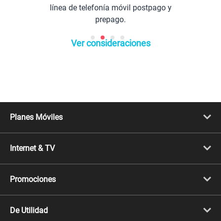
línea de telefonía móvil postpago y
prepago.
Ver consideraciones
Planes Móviles
Portabilidad
Línea Nueva
Internet & TV
Línea Adicional
Planes ilimitados
Internet Fibra Óptica
Prepago Chévere
Internet + TV
Migración
Promociones
Mejora tu plan
Conviértete en Full Claro
Cyber WOW
Celulares iPhone
De Utilidad
Celulares Samsung