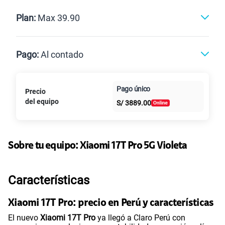
Renovación
Celular liberado
Postpago
Prepago
Plan:
Max 39.90
Max
Max Ilimitado
Pago:
Al contado
Paga en
Pago único
Precio
25GB
en alta velocidad
Al contado
Cuotas Claro
cuotas sin
S/
29.90
del equipo
S/
3889.00
Paga solo
intereses
45GB
en alta velocidad
S/
49.90
Sobre tu equipo:
Paga solo
Xiaomi
17T Pro 5G Violeta
Ver más planes
Características
Xiaomi 17T Pro: precio en Perú y características
El nuevo
Xiaomi 17T Pro
ya llegó a Claro Perú con