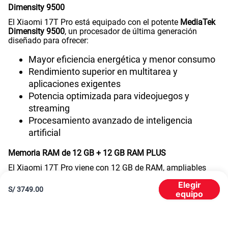
Dimensity 9500
El Xiaomi 17T Pro está equipado con el potente
MediaTek
Dimensity 9500
, un procesador de última generación
diseñado para ofrecer:
Mayor eficiencia energética y menor consumo
Rendimiento superior en multitarea y
aplicaciones exigentes
Potencia optimizada para videojuegos y
streaming
Procesamiento avanzado de inteligencia
artificial
Memoria RAM de 12 GB + 12 GB RAM PLUS
El Xiaomi 17T Pro viene con 12 GB de RAM, ampliables
con 12 GB adicionales de RAM PLUS, para un total de
Elegir
hasta 24 GB de memoria disponible. Esto permite una
S/
3749.00
equipo
experiencia absolutamente fluida incluso con múltiples
aplicaciones exigentes abiertas de forma simultánea.
Batería de 7000 mAh