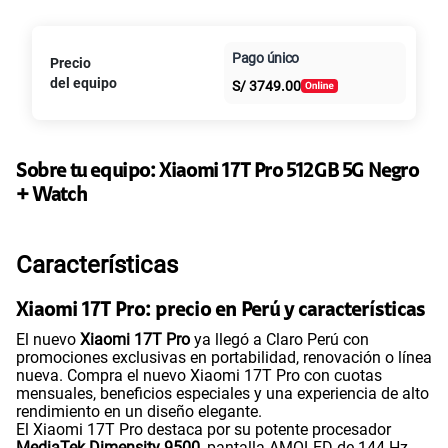
Paga en
Pago único
Precio
Al contado
Cuotas Claro
cuotas sin
del equipo
S/
3749.00
intereses
Sobre tu equipo:
Xiaomi
17T Pro 512GB 5G Negro
+ Watch
Características
Xiaomi 17T Pro: precio en Perú y características
El nuevo
Xiaomi 17T Pro
ya llegó a Claro Perú con
promociones exclusivas en portabilidad, renovación o línea
nueva. Compra el nuevo Xiaomi 17T Pro con cuotas
mensuales, beneficios especiales y una experiencia de alto
rendimiento en un diseño elegante.
El Xiaomi 17T Pro destaca por su potente procesador
MediaTek Dimensity 9500
, pantalla AMOLED de 144 Hz