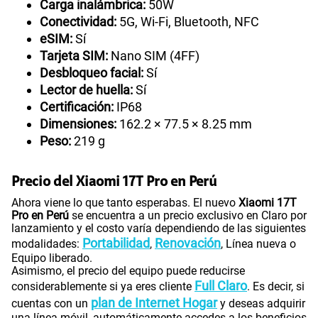
Carga inalámbrica:
50W
Conectividad:
5G, Wi-Fi, Bluetooth, NFC
eSIM:
Sí
Tarjeta SIM:
Nano SIM (4FF)
Desbloqueo facial:
Sí
Lector de huella:
Sí
Certificación:
IP68
Dimensiones:
162.2 × 77.5 × 8.25 mm
Peso:
219 g
Precio del Xiaomi 17T Pro en Perú
Ahora viene lo que tanto esperabas. El nuevo
Xiaomi 17T
Pro en Perú
se encuentra a un precio exclusivo en Claro por
lanzamiento y el costo varía dependiendo de las siguientes
Portabilidad
Renovación
modalidades:
,
, Línea nueva o
Equipo liberado.
Asimismo, el precio del equipo puede reducirse
Full Claro
considerablemente si ya eres cliente
. Es decir, si
plan de Internet Hogar
cuentas con un
y deseas adquirir
una línea móvil, automáticamente accedes a los beneficios