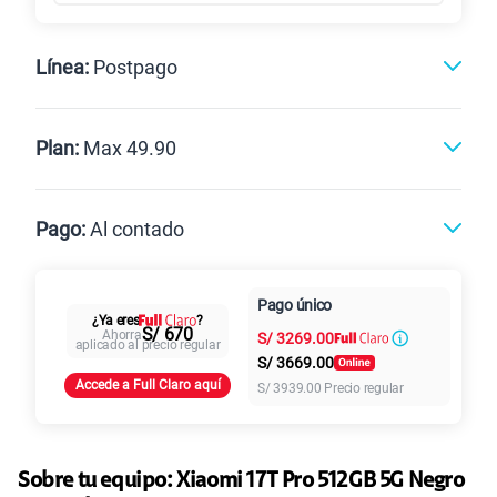
Línea:
Postpago
Postpago
Prepago
Plan:
Max 49.90
Max
Max Ilimitado
Pago:
Al contado
Paga en
Pago único
25GB
en alta velocidad
Al contado
Cuotas Claro
cuotas sin
¿Ya eres
?
S/
29.90
S/ 670
Ahorra
S/
3269.00
Paga solo
intereses
aplicado al precio regular
S/
3669.00
Accede a Full Claro aquí
S/
3939.00
Precio regular
45GB
en alta velocidad
S/
49.90
Paga solo
Sobre tu equipo:
Xiaomi
17T Pro 512GB 5G Negro
Ver más planes