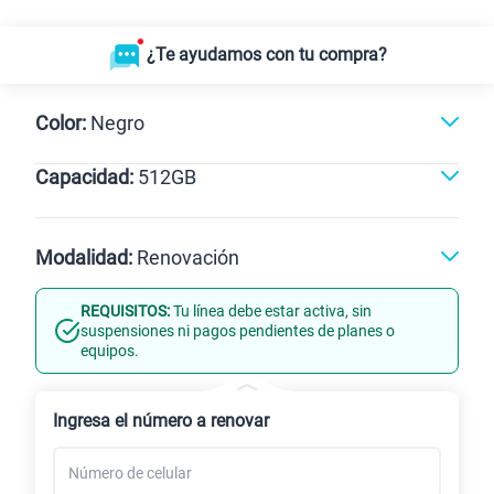
¿Te ayudamos con tu compra?
Color:
Negro
Capacidad:
512GB
Negro
512GB
Modalidad:
Renovación
REQUISITOS:
Tu línea debe estar activa, sin
Línea Nueva
Portabilidad
suspensiones ni pagos pendientes de planes o
equipos.
Renovación
Celular liberado
Ingresa el número a renovar