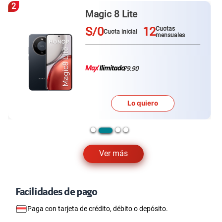
3
Galaxy A57
S/0
12
Cuotas
Cuot
Cuota inicial
mensuales
mens
79.90
Lo quiero
Ver más
Facilidades de pago
Paga con tarjeta de crédito, débito o depósito.