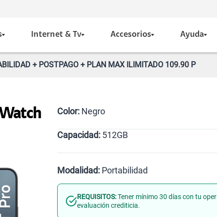
s
Internet & Tv
Accesorios
Ayuda
BILIDAD + POSTPAGO + PLAN MAX ILIMITADO 109.90 P
Color:
Negro
 Watch
Capacidad:
512GB
Negro
512GB
Modalidad:
Portabilidad
REQUISITOS:
Tener mínimo 30 días con tu oper
Línea Nueva
Portabilidad
evaluación crediticia.