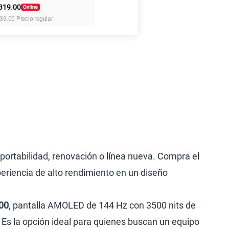
319.00
155 GB
en alta velocidad
39.00
Precio regular
S/
95.90
110GB
en alta velocidad
S/
69.90
160GB
en alta velocidad
S/
109.90
175GB
en alta velocidad
S/
159.90
portabilidad, renovación o línea nueva. Compra el
eriencia de alto rendimiento en un diseño
185GB
en alta velocidad
S/
189.90
00
, pantalla AMOLED de 144 Hz con 3500 nits de
 Es la opción ideal para quienes buscan un equipo
200GB
en alta velocidad