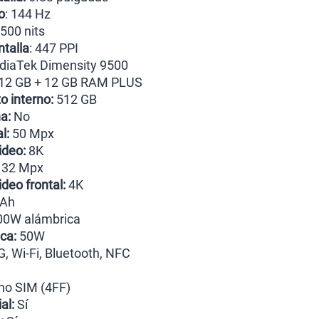
o
: 144 Hz
3500 nits
talla
: 447 PPI
iaTek Dimensity 9500
 12 GB + 12 GB RAM PLUS
 interno:
512 GB
a:
No
l:
50 Mpx
ideo:
8K
32 Mpx
deo frontal:
4K
Ah
0W alámbrica
ca:
50W
, Wi-Fi, Bluetooth, NFC
o SIM (4FF)
al:
Sí