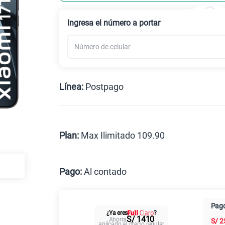
Celular liberado
Ingresa el número a portar
Línea:
Postpago
Postpago
Prepago
Plan:
Max Ilimitado 109.90
Max
Pago:
Al contado
Al contado
Cuotas Cl
Pago
¿Ya eres
?
Paga solo
S/ 1410
Ahorra
S/
2
aplicado al precio regular