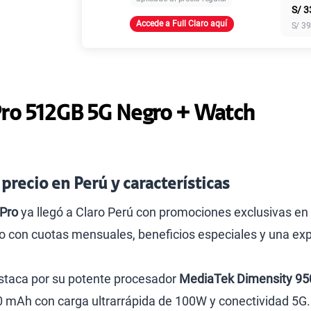
S/
3
Accede a Full Claro aquí
S/
39
Paga solo
Paga solo
Pro 512GB 5G Negro + Watch
Paga solo
precio en Perú y características
 Pro
ya llegó a Claro Perú con promociones exclusivas en 
Paga solo
 con cuotas mensuales, beneficios especiales y una exp
Paga solo
estaca por su potente procesador
MediaTek Dimensity 95
000 mAh con carga ultrarrápida de 100W y conectividad 5G.