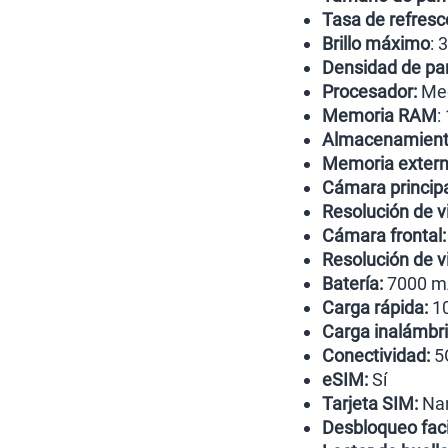
Tasa de refresc
Brillo máximo
: 
Densidad de pan
Procesador:
Med
Memoria RAM
:
Almacenamiento
Memoria extern
Cámara principa
Resolución de v
Cámara frontal:
Resolución de vi
Batería:
7000 m
Carga rápida:
10
Carga inalámbri
Conectividad:
5G
eSIM:
Sí
Tarjeta SIM:
Nan
Desbloqueo faci