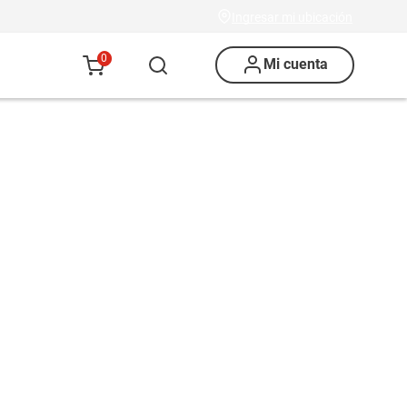
Ingresar mi ubicación
0
Mi cuenta