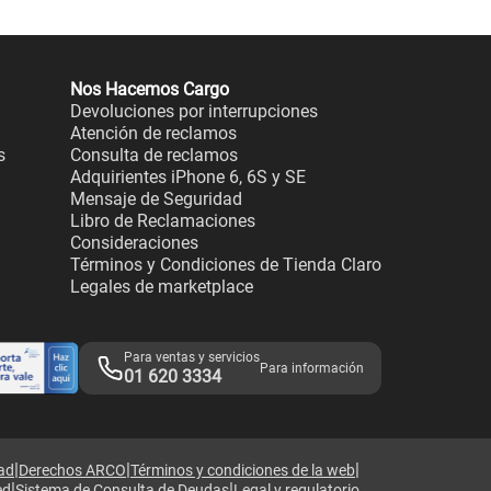
Nos Hacemos Cargo
Devoluciones por interrupciones
Atención de reclamos
s
Consulta de reclamos
Adquirientes iPhone 6, 6S y SE
Mensaje de Seguridad
Libro de Reclamaciones
Consideraciones
Términos y Condiciones de Tienda Claro
Legales de marketplace
Para ventas y servicios
Para información
01 620 3334
|
|
|
dad
Derechos ARCO
Términos y condiciones de la web
|
|
ed
Sistema de Consulta de Deudas
Legal y regulatorio