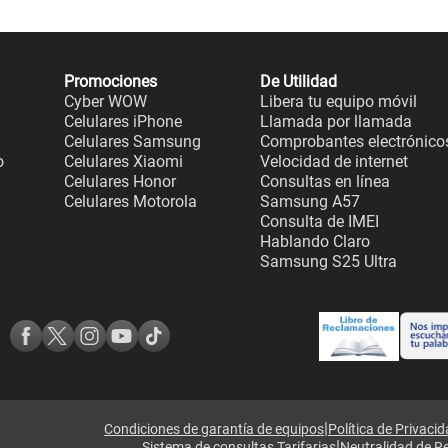
Promociones
De Utilidad
Cyber WOW
Libera tu equipo móvil
Celulares iPhone
Llamada por llamada
Celulares Samsung
Comprobantes electrónico
o
Celulares Xiaomi
Velocidad de internet
Celulares Honor
Consultas en línea
Celulares Motorola
Samsung A57
Consulta de IMEI
Hablando Claro
Samsung S25 Ultra
|
Condiciones de garantía de equipos
Política de Privaci
|
Sistema de consultas Tarifarias
Neutralidad de R