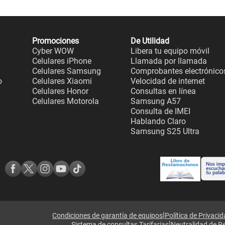
Promociones
De Utilidad
Cyber WOW
Libera tu equipo móvil
Celulares iPhone
Llamada por llamada
Celulares Samsung
Comprobantes electrónico
o
Celulares Xiaomi
Velocidad de internet
Celulares Honor
Consultas en línea
Celulares Motorola
Samsung A57
Consulta de IMEI
Hablando Claro
Samsung S25 Ultra
|
Condiciones de garantía de equipos
Política de Privaci
|
Sistema de consultas Tarifarias
Neutralidad de R