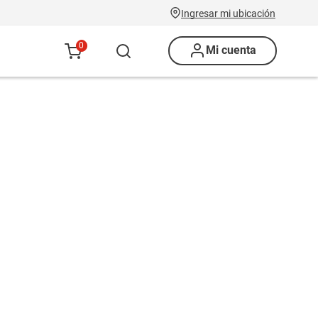
Ingresar mi ubicación
0
Mi cuenta