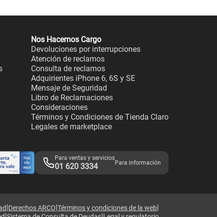
Nos Hacemos Cargo
Devoluciones por interrupciones
Atención de reclamos
s
Consulta de reclamos
Adquirientes iPhone 6, 6S y SE
Mensaje de Seguridad
Libro de Reclamaciones
Consideraciones
Términos y Condiciones de Tienda Claro
Legales de marketplace
Para ventas y servicios
Para información
01 620 3334
|
|
|
dad
Derechos ARCO
Términos y condiciones de la web
|
|
ed
Sistema de Consulta de Deudas
Legal y regulatorio