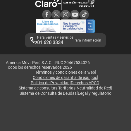
Consulta de reclamos
Consulta de IMEI
Adquirientes iPhone 6, 6S y SE
Hablando Claro
Mensaje de Seguridad
Samsung S25 Ultra
Consideraciones
Términos y Condiciones de Tienda Claro
Libro de Reclamaciones
Legales de marketplace
Para ventas y servicios
Para información
01 620 3334
América Móvil Perú S.A.C. | RUC 20467534026
Todos los derechos reservados 2026
|
Términos y condiciones de la web
|
Condiciones de garantía de equipos
|
|
Política de Privacidad
Derechos ARCO
|
|
Sistema de consultas Tarifarias
Neutralidad de Red
|
Sistema de Consulta de Deudas
Legal y regulatorio