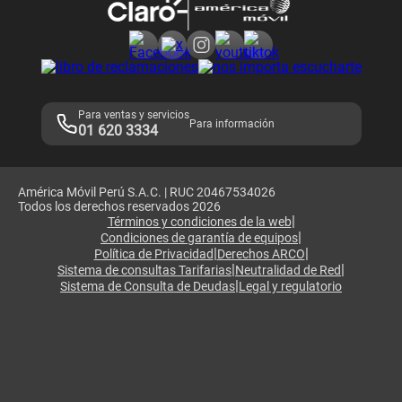
Consulta de reclamos
Consulta de IMEI
Adquirientes iPhone 6, 6S y SE
Hablando Claro
Mensaje de Seguridad
Samsung S25 Ultra
Consideraciones
Términos y Condiciones de Tienda Claro
Libro de Reclamaciones
Legales de marketplace
Para ventas y servicios
Para información
01 620 3334
América Móvil Perú S.A.C. | RUC 20467534026
Todos los derechos reservados 2026
|
Términos y condiciones de la web
|
Condiciones de garantía de equipos
|
|
Política de Privacidad
Derechos ARCO
|
|
Sistema de consultas Tarifarias
Neutralidad de Red
|
Sistema de Consulta de Deudas
Legal y regulatorio