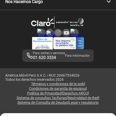
Celulares Motorola
Nos Hacemos Cargo
Comprobantes electrónicos
Velocidad de internet
Devoluciones por interrupciones
Consultas en línea
Atención de reclamos
Samsung A57
Consulta de reclamos
Consulta de IMEI
Adquirientes iPhone 6, 6S y SE
Hablando Claro
Mensaje de Seguridad
Samsung S25 Ultra
Consideraciones
Términos y Condiciones de Tienda Claro
Libro de Reclamaciones
Legales de marketplace
Para ventas y servicios
Para información
01 620 3334
América Móvil Perú S.A.C. | RUC 20467534026
Todos los derechos reservados 2026
|
Términos y condiciones de la web
|
Condiciones de garantía de equipos
|
|
Política de Privacidad
Derechos ARCO
|
|
Sistema de consultas Tarifarias
Neutralidad de Red
|
Sistema de Consulta de Deudas
Legal y regulatorio