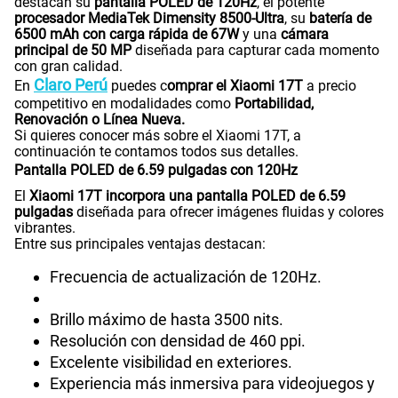
destacan su
pantalla POLED de 120Hz
, el potente
procesador MediaTek Dimensity 8500-Ultra
, su
batería de
6500 mAh con carga rápida de 67W
y una
cámara
principal de 50 MP
diseñada para capturar cada momento
con gran calidad.
Claro Perú
En
puedes c
omprar el Xiaomi 17T
a precio
competitivo en modalidades como
Portabilidad,
Renovación o Línea Nueva.
Si quieres conocer más sobre el Xiaomi 17T, a
continuación te contamos todos sus detalles.
Pantalla POLED de 6.59 pulgadas con 120Hz
El
Xiaomi 17T incorpora una pantalla POLED de 6.59
pulgadas
diseñada para ofrecer imágenes fluidas y colores
vibrantes.
Entre sus principales ventajas destacan:
Frecuencia de actualización de 120Hz.
Brillo máximo de hasta 3500 nits.
Resolución con densidad de 460 ppi.
Excelente visibilidad en exteriores.
Experiencia más inmersiva para videojuegos y