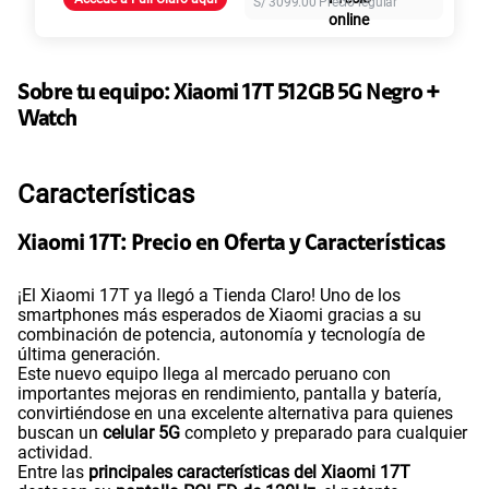
S/
3099.00
Precio regular
45GB
en alta velocidad
S/
49.90
Paga solo
Sobre tu equipo:
Xiaomi
17T 512GB 5G Negro +
Ver más planes
Watch
Características
Xiaomi 17T: Precio en Oferta y Características
¡El Xiaomi 17T ya llegó a Tienda Claro! Uno de los
smartphones más esperados de Xiaomi gracias a su
combinación de potencia, autonomía y tecnología de
última generación.
Este nuevo equipo llega al mercado peruano con
importantes mejoras en rendimiento, pantalla y batería,
convirtiéndose en una excelente alternativa para quienes
buscan un
celular 5G
completo y preparado para cualquier
actividad.
Entre las
principales características del Xiaomi 17T