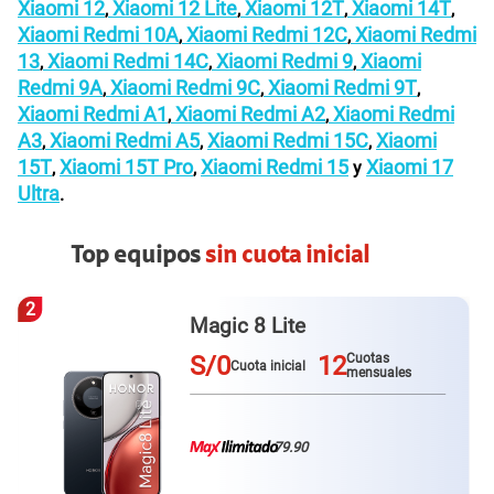
Xiaomi 12
Xiaomi 12 Lite
Xiaomi 12T
Xiaomi 14T
,
,
,
,
Xiaomi Redmi 10A
Xiaomi Redmi 12C
Xiaomi Redmi
,
,
13
Xiaomi Redmi 14C
Xiaomi Redmi 9
Xiaomi
,
,
,
Redmi 9A
Xiaomi Redmi 9C
Xiaomi Redmi 9T
,
,
,
Xiaomi Redmi A1
Xiaomi Redmi A2
Xiaomi Redmi
,
,
A3
Xiaomi Redmi A5
Xiaomi Redmi 15C
Xiaomi
,
,
,
15T
Xiaomi 15T Pro
Xiaomi Redmi 15
Xiaomi 17
,
,
y
Ultra
.
Top equipos
sin cuota inicial
3
Galaxy A57
S/0
12
Cuotas
Cuota inicial
mensuales
79.90