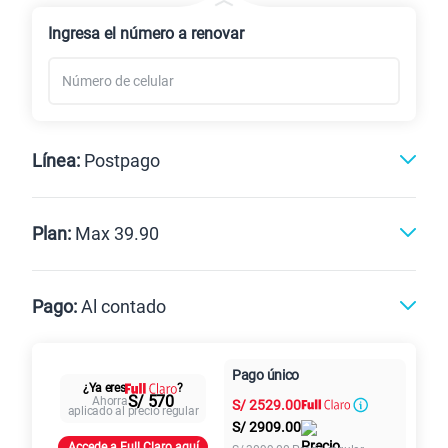
Renovación
Celular liberado
Ingresa el número a renovar
Línea:
Postpago
Postpago
Prepago
Plan:
Max 39.90
Max
Max Ilimitado
Pago:
Al contado
Paga en
Pago único
25GB
en alta velocidad
Al contado
Cuotas Claro
cuotas sin
¿Ya eres
?
S/
29.90
S/ 570
Ahorra
S/
2529.00
Paga solo
intereses
aplicado al precio regular
S/
2909.00
Accede a Full Claro aquí