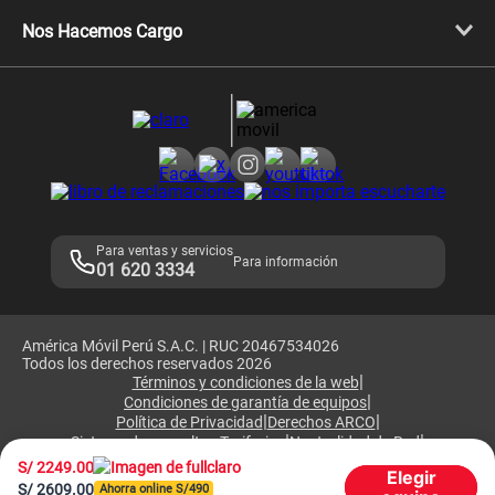
Libera tu equipo móvil
Celulares Honor
Llamada por llamada
Celulares Motorola
Nos Hacemos Cargo
Comprobantes electrónicos
Velocidad de internet
Devoluciones por interrupciones
Consultas en línea
Atención de reclamos
Samsung A57
Consulta de reclamos
Consulta de IMEI
Adquirientes iPhone 6, 6S y SE
Hablando Claro
Mensaje de Seguridad
Samsung S25 Ultra
Consideraciones
Términos y Condiciones de Tienda Claro
Libro de Reclamaciones
Legales de marketplace
Para ventas y servicios
Para información
01 620 3334
América Móvil Perú S.A.C. | RUC 20467534026
Todos los derechos reservados 2026
|
Términos y condiciones de la web
|
Condiciones de garantía de equipos
|
|
Política de Privacidad
Derechos ARCO
|
|
Sistema de consultas Tarifarias
Neutralidad de Red
|
Sistema de Consulta de Deudas
Legal y regulatorio
S/
2249.00
Elegir
S/
2609.00
Ahorra online S/
490