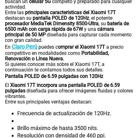
buscan un
celular 5G
completo y preparado para cualquier
actividad.
Entre las
principales características del Xiaomi 17T
destacan su
pantalla POLED de 120Hz
, el potente
procesador MediaTek Dimensity 8500-Ultra
, su
batería de
6500 mAh con carga rápida de 67W
y una
cámara
principal de 50 MP
diseñada para capturar cada momento
con gran calidad.
Claro Perú
En
puedes c
omprar el Xiaomi 17T
a precio
competitivo en modalidades como
Portabilidad,
Renovación o Línea Nueva.
Si quieres conocer más sobre el Xiaomi 17T, a
continuación te contamos todos sus detalles.
Pantalla POLED de 6.59 pulgadas con 120Hz
El
Xiaomi 17T incorpora una pantalla POLED de 6.59
pulgadas
diseñada para ofrecer imágenes fluidas y colores
vibrantes.
Entre sus principales ventajas destacan:
Frecuencia de actualización de 120Hz.
Brillo máximo de hasta 3500 nits.
Resolución con densidad de 460 ppi.