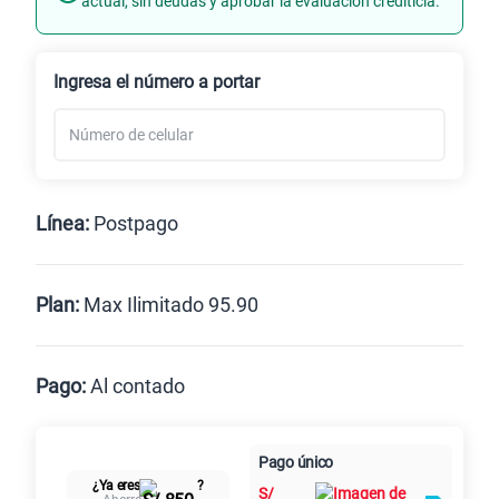
actual, sin deudas y aprobar la evaluación crediticia.
Renovación
Celular liberado
Ingresa el número a portar
Línea:
Postpago
Postpago
Prepago
Plan:
Max Ilimitado 95.90
Max
Max Ilimitado
Pago:
Al contado
Paga en
125GB
en alta velocidad
Pago único
Al contado
Cuotas Claro
cuotas sin
S/
79.90
¿Ya eres
?
S/
intereses