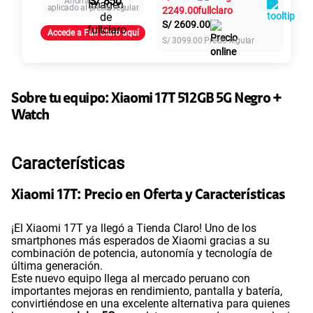
S/ 850
Ahorra
aplicado al precio regular
2249.00
S/
2609.00
Paga solo
Accede a Full Claro aquí
S/
3099.00
Precio regular
155 GB
en alta velocidad
S/
95.90
Sobre tu equipo:
Xiaomi
17T 512GB 5G Negro +
Watch
Paga solo
Características
Ver más planes
Xiaomi 17T: Precio en Oferta y Características
¡El Xiaomi 17T ya llegó a Tienda Claro! Uno de los
smartphones más esperados de Xiaomi gracias a su
combinación de potencia, autonomía y tecnología de
última generación.
Este nuevo equipo llega al mercado peruano con
importantes mejoras en rendimiento, pantalla y batería,
convirtiéndose en una excelente alternativa para quienes