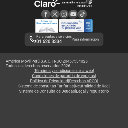
Consulta de reclamos
Consulta de IMEI
Adquirientes iPhone 6, 6S y SE
Hablando Claro
Mensaje de Seguridad
Samsung S25 Ultra
Consideraciones
Términos y Condiciones de Tienda Claro
Libro de Reclamaciones
Legales de marketplace
Para ventas y servicios
Para información
01 620 3334
América Móvil Perú S.A.C. | RUC 20467534026
Todos los derechos reservados 2026
|
Términos y condiciones de la web
|
Condiciones de garantía de equipos
|
|
Política de Privacidad
Derechos ARCO
|
|
Sistema de consultas Tarifarias
Neutralidad de Red
|
Sistema de Consulta de Deudas
Legal y regulatorio