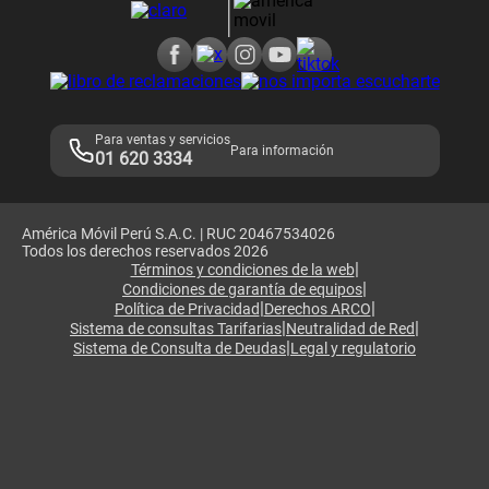
Consulta de reclamos
Consulta de IMEI
Adquirientes iPhone 6, 6S y SE
Hablando Claro
Mensaje de Seguridad
Samsung S25 Ultra
Consideraciones
Términos y Condiciones de Tienda Claro
Libro de Reclamaciones
Legales de marketplace
Para ventas y servicios
Para información
01 620 3334
América Móvil Perú S.A.C. | RUC 20467534026
Todos los derechos reservados 2026
|
Términos y condiciones de la web
|
Condiciones de garantía de equipos
|
|
Política de Privacidad
Derechos ARCO
|
|
Sistema de consultas Tarifarias
Neutralidad de Red
|
Sistema de Consulta de Deudas
Legal y regulatorio