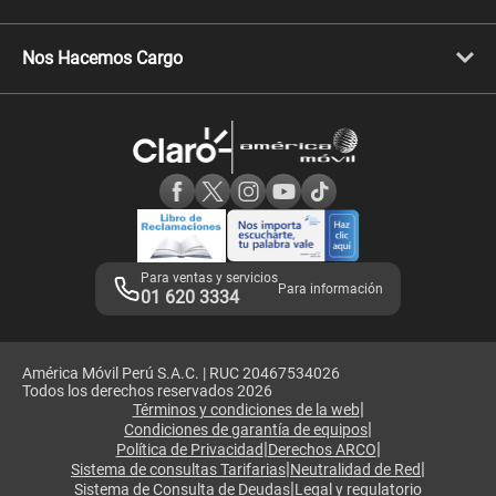
Celulares Xiaomi
Libera tu equipo móvil
Celulares Honor
Llamada por llamada
Celulares Motorola
Nos Hacemos Cargo
Comprobantes electrónicos
Velocidad de internet
Devoluciones por interrupciones
Consultas en línea
Atención de reclamos
Samsung A57
Consulta de reclamos
Consulta de IMEI
Adquirientes iPhone 6, 6S y SE
Hablando Claro
Mensaje de Seguridad
Samsung S25 Ultra
Consideraciones
Términos y Condiciones de Tienda Claro
Libro de Reclamaciones
Legales de marketplace
Para ventas y servicios
Para información
01 620 3334
América Móvil Perú S.A.C. | RUC 20467534026
Todos los derechos reservados 2026
|
Términos y condiciones de la web
|
Condiciones de garantía de equipos
|
|
Política de Privacidad
Derechos ARCO
|
|
Sistema de consultas Tarifarias
Neutralidad de Red
|
Sistema de Consulta de Deudas
Legal y regulatorio