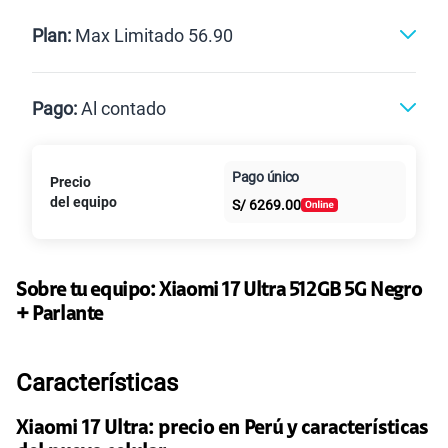
Renovación
Celular liberado
Postpago
Prepago
Plan:
Max Limitado 56.90
Max
Max Ilimitado
Pago:
Al contado
Paga en
Pago único
Precio
25GB
en alta velocidad
Al contado
Cuotas Claro
cuotas sin
S/
29.90
del equipo
Paga solo
S/
6269.00
intereses
45GB
en alta velocidad
S/
49.90
Paga solo
Sobre tu equipo:
Xiaomi
17 Ultra 512GB 5G Negro
+ Parlante
30GB
en alta velocidad
S/
39.90
Paga solo
Características
60GB
en alta velocidad
Xiaomi 17 Ultra: precio en Perú y características
S/
56.90
Paga solo