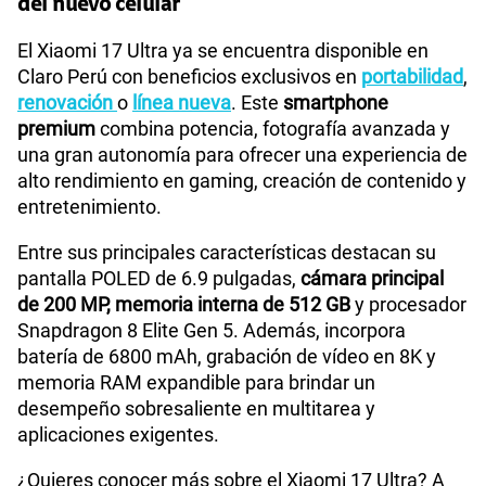
del nuevo celular
El Xiaomi 17 Ultra ya se encuentra disponible en
75 GB
en alta velocidad
S/
60.90
Claro Perú con beneficios exclusivos en
portabilidad
,
Paga solo
renovación
o
línea nueva
. Este
smartphone
premium
combina potencia, fotografía avanzada y
Ver menos planes
una gran autonomía para ofrecer una experiencia de
alto rendimiento en gaming, creación de contenido y
entretenimiento.
Entre sus principales características destacan su
pantalla POLED de 6.9 pulgadas,
cámara principal
de 200 MP, memoria interna de 512 GB
y procesador
Snapdragon 8 Elite Gen 5. Además, incorpora
batería de 6800 mAh, grabación de vídeo en 8K y
memoria RAM expandible para brindar un
desempeño sobresaliente en multitarea y
aplicaciones exigentes.
¿Quieres conocer más sobre el Xiaomi 17 Ultra? A