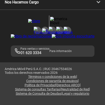
Llamada por llamada
Celulares Motorola
Nos Hacemos Cargo
Comprobantes electrónicos
Velocidad de internet
Devoluciones por interrupciones
Consultas en línea
Atención de reclamos
Samsung A57
Consulta de reclamos
Consulta de IMEI
Adquirientes iPhone 6, 6S y SE
Hablando Claro
Mensaje de Seguridad
Samsung S25 Ultra
Consideraciones
Términos y Condiciones de Tienda Claro
Libro de Reclamaciones
Legales de marketplace
Para ventas y servicios
Para información
01 620 3334
América Móvil Perú S.A.C. | RUC 20467534026
Todos los derechos reservados 2026
|
Términos y condiciones de la web
|
Condiciones de garantía de equipos
|
|
Política de Privacidad
Derechos ARCO
|
|
Sistema de consultas Tarifarias
Neutralidad de Red
|
Sistema de Consulta de Deudas
Legal y regulatorio