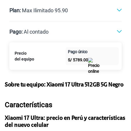
Renovación
Celular liberado
Postpago
Prepago
Plan:
Max Ilimitado 95.90
Max
Max Ilimitado
Pago:
Al contado
Paga en
125GB
en alta velocidad
Pago único
Precio
Al contado
Cuotas Claro
cuotas sin
S/
79.90
Paga solo
del equipo
S/
5789.00
intereses
155 GB
en alta velocidad
S/
95.90
Paga solo
Sobre tu equipo:
Xiaomi
17 Ultra 512GB 5G Negro
Ver más planes
Características
Xiaomi 17 Ultra: precio en Perú y características
del nuevo celular