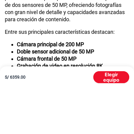
de dos sensores de 50 MP, ofreciendo fotografías
con gran nivel de detalle y capacidades avanzadas
para creación de contenido.
Entre sus principales características destacan:
Cámara principal de 200 MP
Doble sensor adicional de 50 MP
Cámara frontal de 50 MP
Grabación de video en resolución 8K
Video frontal en Full HD
Elegir
S/
6359.00
equipo
Gracias a esta configuración, el Xiaomi 17 Ultra
ofrece una experiencia premium para fotografía,
redes sociales y producción de contenido
multimedia.
Memoria interna de 512 GB y RAM expandible
Cuenta con 512 GB de almacenamiento interno para