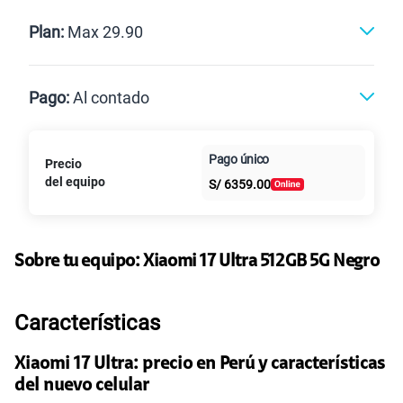
Renovación
Celular liberado
Postpago
Prepago
Plan:
Max 29.90
Max
Max Ilimitado
Pago:
Al contado
Paga en
Pago único
Precio
Al contado
Cuotas Claro
25GB
en alta velocidad
cuotas sin
S/
29.90
del equipo
S/
6359.00
intereses
Paga solo
45GB
en alta velocidad
S/
49.90
Sobre tu equipo:
Xiaomi
17 Ultra 512GB 5G Negro
Paga solo
Ver más planes
Características
Xiaomi 17 Ultra: precio en Perú y características
del nuevo celular