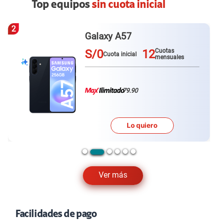
Top equipos
sin cuota inicial
3
Redmi Note 15 pro plus
S/0
12
Cuotas
Cuota inicial
mensuales
79.90
Lo quiero
…
Ver más
Facilidades de pago