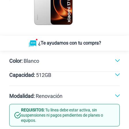
¿Te ayudamos con tu compra?
Color:
Blanco
Capacidad:
512GB
Negro
Blanco
512GB
Modalidad:
Renovación
REQUISITOS:
Tu línea debe estar activa, sin
Línea Nueva
Portabilidad
suspensiones ni pagos pendientes de planes o
equipos.