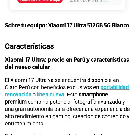
S/
6409.00
Precio regular
155 GB
en alta velocidad
S/
95.90
Paga solo
Ver más planes
Sobre tu equipo:
Xiaomi
17 Ultra 512GB 5G Blanco
Características
Xiaomi 17 Ultra: precio en Perú y características
del nuevo celular
El Xiaomi 17 Ultra ya se encuentra disponible en
Claro Perú con beneficios exclusivos en
portabilidad
,
renovación
o
línea nueva
. Este
smartphone
premium
combina potencia, fotografía avanzada y
una gran autonomía para ofrecer una experiencia de
alto rendimiento en gaming, creación de contenido y
entretenimiento.