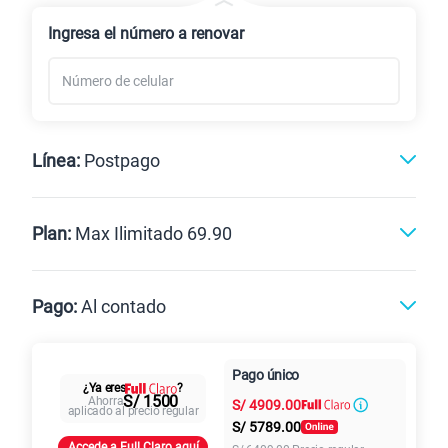
Renovación
Celular liberado
Ingresa el número a renovar
Línea:
Postpago
Postpago
Prepago
Plan:
Max Ilimitado 69.90
Max
Max Ilimitado
Pago:
Al contado
Paga en
125GB
en alta velocidad
Pago único
Al contado
Cuotas Claro
cuotas sin
¿Ya eres
?
S/
79.90
Paga solo
S/ 1500
Ahorra
S/
4909.00
intereses
aplicado al precio regular
S/
5789.00
Accede a Full Claro aquí