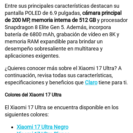
Entre sus principales características destacan su
175GB
en alta velocidad
S/
159.90
pantalla POLED de 6.9 pulgadas,
cámara principal
de 200 MP, memoria interna de 512 GB
y procesador
Snapdragon 8 Elite Gen 5. Además, incorpora
Paga solo
batería de 6800 mAh, grabación de vídeo en 8K y
memoria RAM expandible para brindar un
185GB
en alta velocidad
desempeño sobresaliente en multitarea y
S/
189.90
aplicaciones exigentes.
¿Quieres conocer más sobre el Xiaomi 17 Ultra? A
Paga solo
continuación, revisa todas sus características,
especificaciones y beneficios que
Claro
tiene para ti.
200GB
en alta velocidad
S/
289.90
Colores del Xiaomi 17 Ultra
El Xiaomi 17 Ultra se encuentra disponible en los
Paga solo
siguientes colores:
Xiaomi 17 Ultra Negro
Ver menos planes