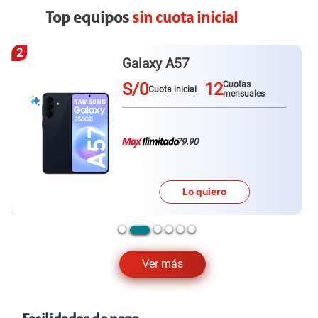
Top equipos
sin cuota inicial
3
Redmi Note 15 pro plus
S/0
12
Cuotas
Cuota inicial
mensuales
79.90
Lo quiero
Ver más