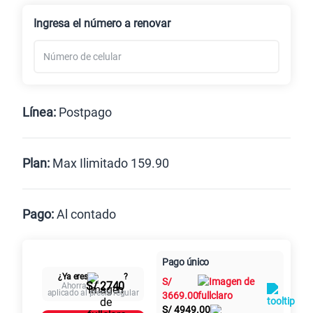
Renovación
Celular liberado
Ingresa el número a renovar
Línea:
Postpago
Postpago
Prepago
Plan:
Max Ilimitado 159.90
Max
Max Ilimitado
Pago:
Al contado
Paga en
125GB
en alta velocidad
Pago único
Al contado
Cuotas Claro
cuotas sin
S/
79.90
¿Ya eres
?
S/
intereses
S/ 2740
Ahorra
aplicado al precio regular
3669.00
S/
4949.00