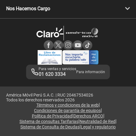
Libera tu equipo móvil
Celulares Honor
Llamada por llamada
Celulares Motorola
Nos Hacemos Cargo
Comprobantes electrónicos
Velocidad de internet
Devoluciones por interrupciones
Consultas en línea
Atención de reclamos
Samsung A57
Consulta de reclamos
Consulta de IMEI
Adquirientes iPhone 6, 6S y SE
Hablando Claro
Mensaje de Seguridad
Samsung S25 Ultra
Consideraciones
Términos y Condiciones de Tienda Claro
Libro de Reclamaciones
Legales de marketplace
Para ventas y servicios
Para información
01 620 3334
América Móvil Perú S.A.C. | RUC 20467534026
Todos los derechos reservados 2026
|
Términos y condiciones de la web
|
Condiciones de garantía de equipos
|
|
Política de Privacidad
Derechos ARCO
|
|
Sistema de consultas Tarifarias
Neutralidad de Red
|
Sistema de Consulta de Deudas
Legal y regulatorio