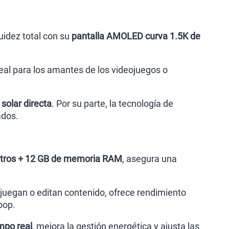
uidez total con su
pantalla AMOLED curva 1.5K de
deal para los amantes de los videojuegos o
 solar directa
. Por su parte, la tecnología de
ados.
etros + 12 GB de memoria RAM
, asegura una
 juegan o editan contenido, ofrece rendimiento
oop.
mpo real
, mejora la gestión energética y ajusta las