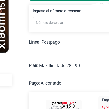
Celular liberado
Ingresa el número a renovar
Línea:
Postpago
Postpago
Prepago
Plan:
Max Ilimitado 289.90
Max
Pago:
Al contado
Al contado
Cuotas Cl
Pago
¿Ya eres
?
Paga solo
S/ 1510
Ahorra
S/
2
aplicado al precio regular