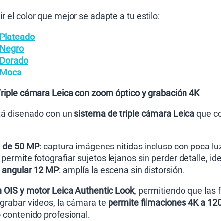
r el color que mejor se adapte a tu estilo:
 Plateado
 Negro
 Dorado
 Moca
riple cámara Leica con zoom óptico y grabación 4K
stá diseñado con un
sistema de triple cámara Leica
que co
l de 50 MP
: captura imágenes nítidas incluso con poca lu
permite fotografiar sujetos lejanos sin perder detalle, ide
n angular 12 MP
: amplía la escena sin distorsión.
n OIS y motor Leica Authentic Look
, permitiendo que las
a grabar videos, la cámara te
permite filmaciones 4K a 120
o contenido profesional.