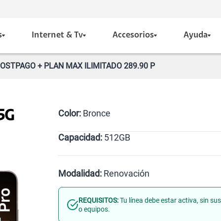
s
Internet & Tv
Accesorios
Ayuda
OSTPAGO + PLAN MAX ILIMITADO 289.90 P
Color:
Bronce
5G
Capacidad:
512GB
512GB
Modalidad:
Renovación
REQUISITOS:
Tu línea debe estar activa, sin s
Línea Nueva
Portabilidad
o equipos.