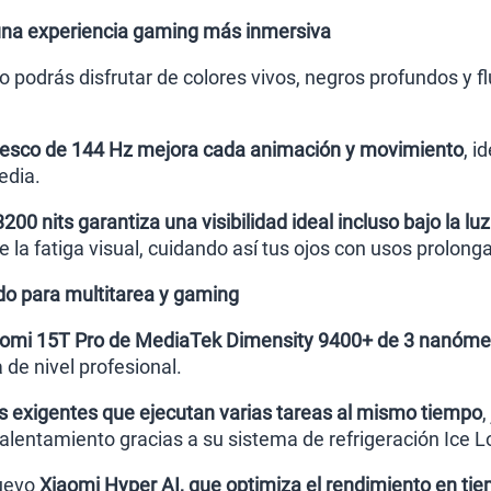
 una experiencia gaming más inmersiva
 podrás disfrutar de colores vivos, negros profundos y fl
fresco de 144 Hz mejora cada animación y movimiento
, i
edia.
00 nits garantiza una visibilidad ideal incluso bajo la luz
 la fatiga visual, cuidando así tus ojos con usos prolong
o para multitarea y gaming
iaomi 15T Pro de MediaTek Dimensity 9400+ de 3 nanóm
 de nivel profesional.
os exigentes que ejecutan varias tareas al mismo tiempo
,
alentamiento gracias a su sistema de refrigeración Ice L
nuevo
Xiaomi Hyper AI, que optimiza el rendimiento en tie