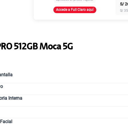
S/
2
Accede a Full Claro aquí
S/
35
Paga solo
Paga solo
PRO 512GB Moca 5G
Paga solo
ntalla
vo
Paga solo
ia Interna
Paga solo
Facial