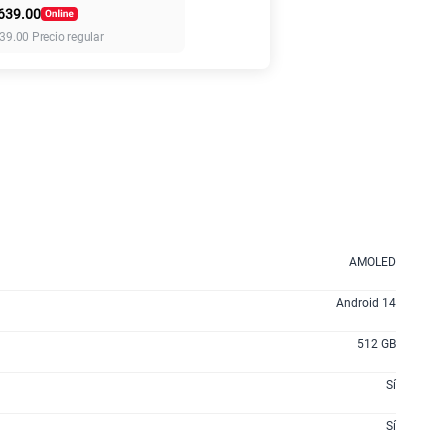
639.00
155 GB
en alta velocidad
39.00
Precio regular
S/
95.90
110GB
en alta velocidad
S/
69.90
160GB
en alta velocidad
S/
109.90
AMOLED
175GB
en alta velocidad
S/
159.90
Android 14
512 GB
185GB
en alta velocidad
S/
189.90
Sí
Sí
200GB
en alta velocidad