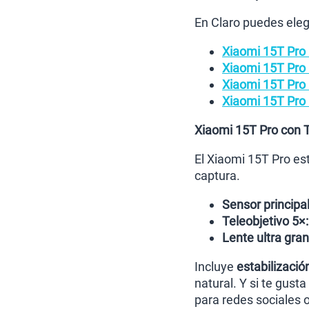
En Claro puedes elegi
Xiaomi 15T Pro
Xiaomi 15T Pro
Xiaomi 15T Pro
Xiaomi 15T Pro
Xiaomi 15T Pro con T
El Xiaomi 15T Pro e
captura.
Sensor principa
Teleobjetivo 5×:
Lente ultra gra
Incluye
estabilizació
natural. Y si te gust
para redes sociales 