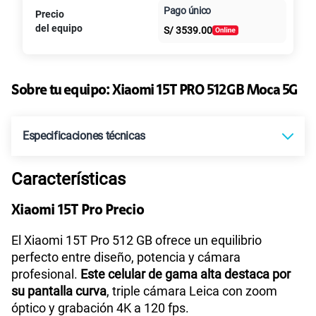
Pago único
Precio
25GB
en alta velocidad
Al contado
Cuotas Claro
cuotas sin
S/
29.90
del equipo
S/
3539.00
Paga solo
intereses
45GB
en alta velocidad
S/
49.90
Sobre tu equipo:
Paga solo
Xiaomi
15T PRO 512GB Moca 5G
Ver más planes
Especificaciones técnicas
Características
Tecnología de Pantalla
AMOLED
Xiaomi 15T Pro Precio
Sistema operativo
Android 14
El Xiaomi 15T Pro 512 GB ofrece un equilibrio
perfecto entre diseño, potencia y cámara
profesional.
Este celular de gama alta destaca por
su pantalla curva
, triple cámara Leica con zoom
Capacidad Memoria Interna
512 GB
óptico y grabación 4K a 120 fps.