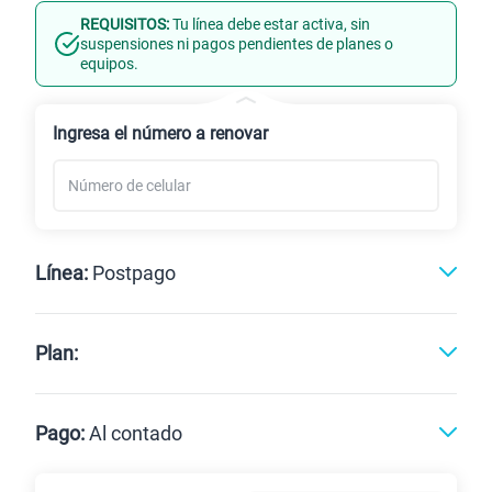
REQUISITOS:
Tu línea debe estar activa, sin
Línea Nueva
Portabilidad
suspensiones ni pagos pendientes de planes o
equipos.
Renovación
Celular liberado
Ingresa el número a renovar
Línea:
Postpago
Postpago
Prepago
Plan:
Max
Max Ilimitado
Pago:
Al contado
Paga en