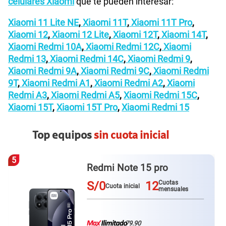
celulares Xiaomi
que te pueden interesar:
Xiaomi 11 Lite NE
,
Xiaomi 11T
,
Xiaomi 11T Pro
,
Xiaomi 12
,
Xiaomi 12 Lite
,
Xiaomi 12T
,
Xiaomi 14T
,
Xiaomi Redmi 10A
,
Xiaomi Redmi 12C
,
Xiaomi
Redmi 13
,
Xiaomi Redmi 14C
,
Xiaomi Redmi 9
,
Xiaomi Redmi 9A
,
Xiaomi Redmi 9C
,
Xiaomi Redmi
9T
,
Xiaomi Redmi A1
,
Xiaomi Redmi A2
,
Xiaomi
Redmi A3
,
Xiaomi Redmi A5
,
Xiaomi Redmi 15C
,
Xiaomi 15T
,
Xiaomi 15T Pro
,
Xiaomi Redmi 15
Top equipos
sin cuota inicial
6
Iphone 17 pro
S/0
12
Cuotas
Cuota inicial
mensuales
79.90