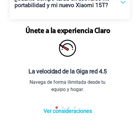
portabilidad y mi nuevo Xiaomi 15T?
Únete a la experiencia Claro
Giga red 4.5
Red 5G
tada desde tu
Disfruta de una gran conexi
ar.
línea de telefonía móvil p
prepago.
Ver consideraciones