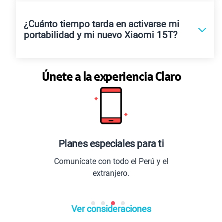
¿Cuánto tiempo tarda en activarse mi
portabilidad y mi nuevo Xiaomi 15T?
Únete a la experiencia Claro
ciales para ti
Los mejores b
todo el Perú y el
Entretenimiento de alt
anjero.
lo último del 
Ver consideraciones