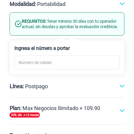
512GB
Modalidad:
Portabilidad
REQUISITOS:
Tener mínimo 30 días con tu operador
Línea Nueva
Portabilidad
actual, sin deudas y aprobar la evaluación crediticia.
Renovación
Ingresa el número a portar
Línea:
Postpago
Postpago
Plan:
Max Negocios Ilimitado + 109.90
50% dto. x 12 meses
Max
Max Ilimitado