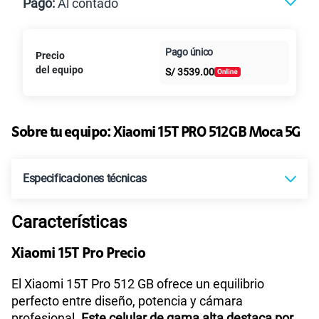
Pago:
Al contado
Paga en
125GB
en alta velocidad
Pago único
Precio
Al contado
Cuotas Claro
cuotas sin
S/
39.95
S/
79.90
del equipo
S/
3539.00
intereses
Paga solo
50% dto. x 6 meses
135GB
en alta velocidad
S/
47.95
Sobre tu equipo:
Xiaomi
15T PRO 512GB Moca 5G
S/
95.90
Paga solo
50% dto. x 12 meses
Especificaciones técnicas
Ver más planes
Características
Tecnología de Pantalla
AMOLED
Xiaomi 15T Pro Precio
Sistema operativo
Android 14
El Xiaomi 15T Pro 512 GB ofrece un equilibrio
perfecto entre diseño, potencia y cámara
profesional.
Este celular de gama alta destaca por