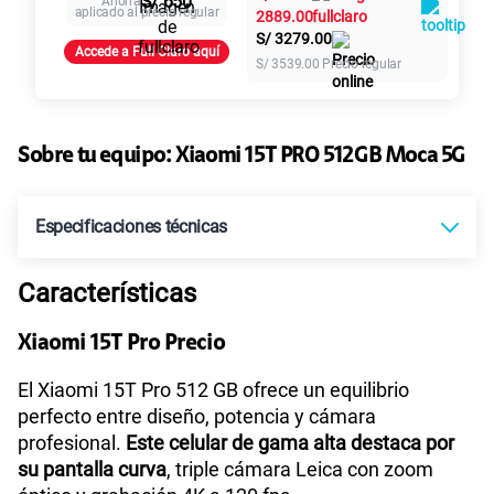
S/ 650
Ahorra
aplicado al precio regular
2889.00
S/
3279.00
Accede a Full Claro aquí
Paga solo
S/
3539.00
Precio regular
Sobre tu equipo:
Xiaomi
15T PRO 512GB Moca 5G
Especificaciones técnicas
Características
Tecnología de Pantalla
AMOLED
Xiaomi 15T Pro Precio
Sistema operativo
Android 14
El Xiaomi 15T Pro 512 GB ofrece un equilibrio
perfecto entre diseño, potencia y cámara
profesional.
Este celular de gama alta destaca por
su pantalla curva
, triple cámara Leica con zoom
Capacidad Memoria Interna
512 GB