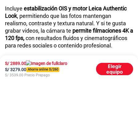
Incluye
estabilización OIS y motor Leica Authentic
Look
, permitiendo que las fotos mantengan
realismo, contraste y textura natural. Y si te gusta
grabar videos, la cámara te
permite filmaciones 4K a
120 fps,
con resultados fluidos y cinematográficos
para redes sociales o contenido profesional.
Pantalla curva para una experiencia gaming más
S/
2889.00
inmersiva
Elegir
S/
3279.00
Ahorra online S/
260
equipo
S/
3539.00
Precio Prepago
Con el Xiaomi 15T Pro podrás disfrutar de colores
vivos, negros profundos y fluidez total con su
pantalla AMOLED curva 1.5K de 6.83 pulgadas
.
Su frecuencia de refresco de 144 Hz mejora cada
animación y movimiento
, ideal para los amantes de
los videojuegos o reproducción multimedia.
Su brillo máximo de 3200 nits garantiza una