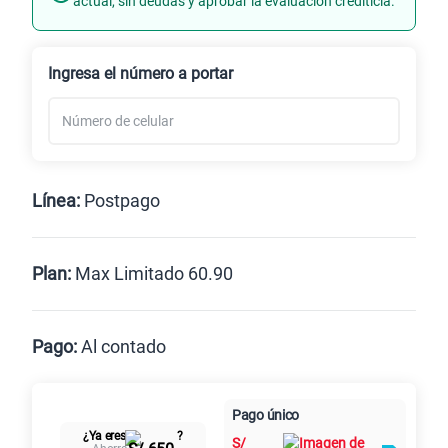
actual, sin deudas y aprobar la evaluación crediticia.
Renovación
Celular liberado
Ingresa el número a portar
Línea:
Postpago
Postpago
Prepago
Plan:
Max Limitado 60.90
Max
Max Ilimitado
Pago:
Al contado
Paga en
Pago único
Al contado
Cuotas Claro
75 GB
en alta velocidad
cuotas sin
¿Ya eres
?
S/
60.90
S/
intereses